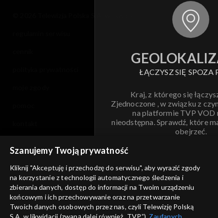
© 2026 Telewizja Polska S.A. w likwidacji
regulamin serwisu
cennik
GEOLOKALIZ
polityka prywatności
ŁĄCZYSZ SIĘ SPOZA 
moje zgody
Kraj, z którego się łączys
Zjednoczone , w związku z czy
pomoc
na platformie TVP VOD
nieodstępna. Sprawdź, które m
kontakt
obejrzeć.
voucher
Szanujemy Twoją prywatność
Nie pokazuj pon
dostępność
Kliknij "Akceptuję i przechodzę do serwisu", aby wyrazić zgody
informacje o dostawcy usług
na korzystanie z technologii automatycznego śledzenia i
ANULUJ
SP
zbierania danych, dostęp do informacji na Twoim urządzeniu
końcowym i ich przechowywanie oraz na przetwarzanie
Twoich danych osobowych przez nas, czyli Telewizję Polską
S.A. w likwidacji (zwaną dalej również „TVP”),
Zaufanych