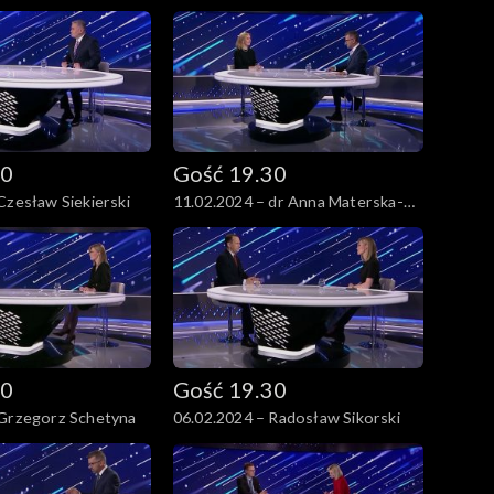
Legucka i dr Piotr Łukasiewicz
30
Gość 19.30
Czesław Siekierski
11.02.2024 – dr Anna Materska-
Sosnowska
30
Gość 19.30
 Grzegorz Schetyna
06.02.2024 – Radosław Sikorski