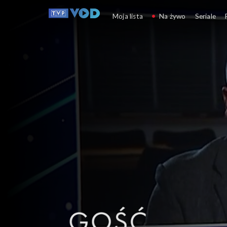
Gość 19.30
Moja lista
Na żywo
Seriale