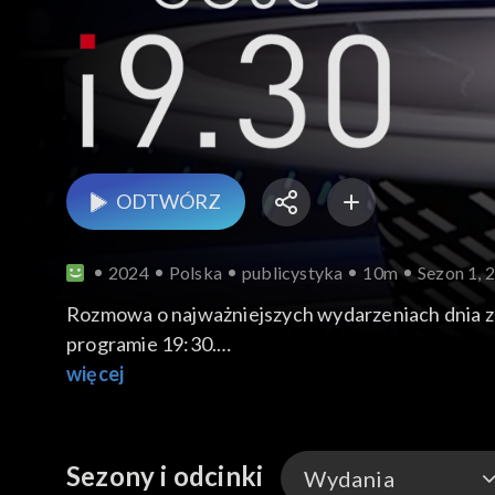
ODTWÓRZ
2024
Polska
publicystyka
10m
Sezon 1, 
Rozmowa o najważniejszych wydarzeniach dnia z 
programie 19:30.
więcej
Gościem odcinka jest gen. Jarosław Kraszewski,
Sezony i odcinki
Wydania