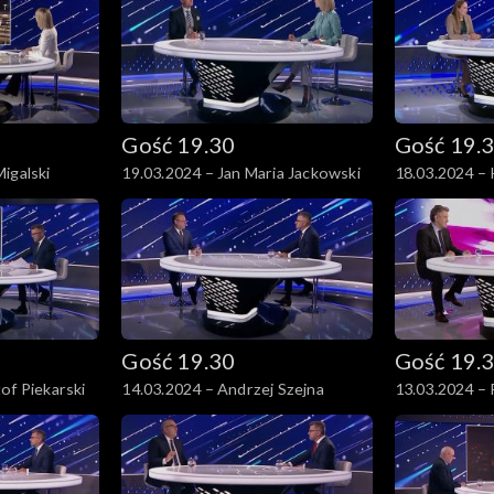
Gość 19.30
Gość 19.
igalski
19.03.2024 – Jan Maria Jackowski
18.03.2024 –
Pełczyńska-N
Gość 19.30
Gość 19.
of Piekarski
14.03.2024 – Andrzej Szejna
13.03.2024 –