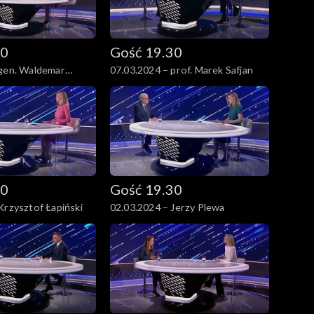
30
Gość 19.30
 gen. Waldemar
07.03.2024 – prof. Marek Safjan
gen. Mieczysław
30
Gość 19.30
Krzysztof Łapiński
02.03.2024 – Jerzy Plewa