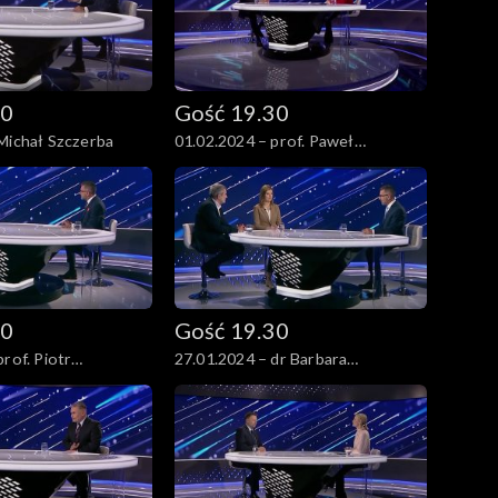
30
Gość 19.30
Michał Szczerba
01.02.2024 – prof. Paweł
Wojciechowski
30
Gość 19.30
rof. Piotr
27.01.2024 – dr Barbara
Brodzińska-Mirowska i prof.
Sławomir Sowiński