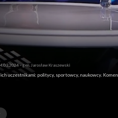
24.03.2024 – gen. Jarosław Kraszewski
ich uczestnikami: politycy, sportowcy, naukowcy. Kome
 były dyrektor Departamentu Zwierzchnictwa nad Siłami