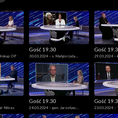
Gość 19.30
Gość 19.
 Biskup OP
30.03.2024 – s. Małgorzata
29.03.2024 – 
Chmielewska i Anna Dymna
Gość 19.30
Gość 19.
ir Nitras
24.03.2024 – gen. Jarosław
23.03.2024 –
Kraszewski