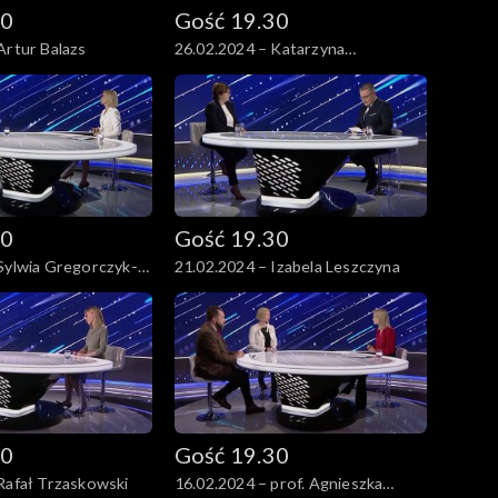
30
Gość 19.30
Artur Balazs
26.02.2024 – Katarzyna
Pełczyńska-Nałęcz
30
Gość 19.30
Sylwia Gregorczyk-
21.02.2024 – Izabela Leszczyna
Gąciarek
30
Gość 19.30
Rafał Trzaskowski
16.02.2024 – prof. Agnieszka