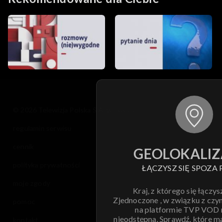
© 2026 Telewizja Polska S.A. w likwidacji
regulamin serwisu
cennik
GEOLOKALIZ
polityka prywatności
ŁĄCZYSZ SIĘ SPOZA 
moje zgody
Kraj, z którego się łączys
Zjednoczone , w związku z czy
pomoc
na platformie TVP VOD
nieodstępna. Sprawdź, które m
kontakt