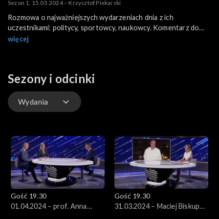
Sezon 1, 15.03.2024 – Krzysztof Piekarski
Rozmowa o najważniejszych wydarzeniach dnia z ich
uczestnikami: politycy, sportowcy, naukowcy. Komentarz do
materiałów przedstawionych tego dnia w programie 19:30.
więcej
Gościem programu jest Krzysztof Piekarski, politolog.
Sezony i odcinki
Wydania
Wydania
Gość 19.30
Gość 19.30
01.04.2024 – prof. Anna
31.03.2024 – Maciej Biskup
Wojciuk, prof. Wawrzyniec
OP