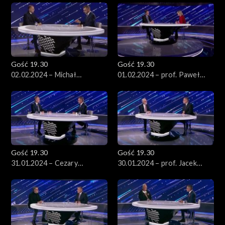
Gość 19.30
Gość 19.30
02.02.2024 – Michał
01.02.2024 – prof. Paweł
Szczerba
Wojciechowski
Gość 19.30
Gość 19.30
31.01.2024 – Cezary
30.01.2024 – prof. Jacek
Tomczyk
Czaputowicz