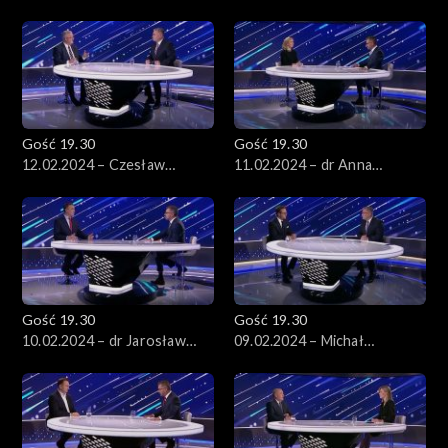
Paprocka
Komorowski
Gość 19.30
Gość 19.30
12.02.2024 – Czesław
11.02.2024 – dr Anna
Siekierski
Materska-Sosnowska
Gość 19.30
Gość 19.30
10.02.2024 – dr Jarosław
09.02.2024 – Michał
Sachajko
Wawrykiewicz