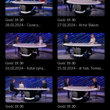
Gość 19.30
Gość 19.30
28.02.2024 – Cezary
27.02.2024 – Artur Balazs
Tomczyk
Gość 19.30
Gość 19.30
26.02.2024 – Katarzyna
25.02.2024 – dr hab. Tomasz
Pełczyńska-Nałęcz
Słomka
Gość 19.30
Gość 19.30