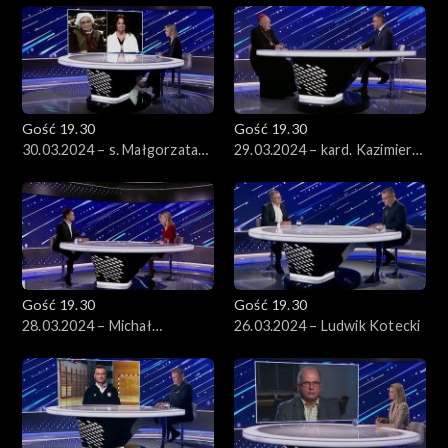
Konarski
Gość 19.30
Gość 19.30
30.03.2024 – s. Małgorzata
29.03.2024 – kard. Kazimierz
Chmielewska i Anna Dymna
Nycz
Gość 19.30
Gość 19.30
28.03.2024 – Michał
26.03.2024 – Ludwik Kotecki
Kołodziejczak