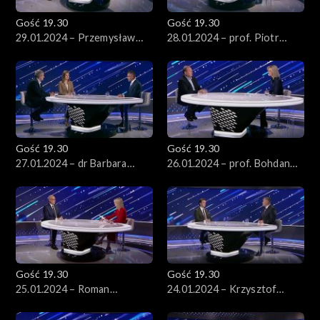
Gość 19.30
Gość 19.30
29.01.2024 – Przemysław
28.01.2024 – prof. Piotr
Wipler
Burczyński
Gość 19.30
Gość 19.30
27.01.2024 – dr Barbara
26.01.2024 – prof. Bohdan
Brodzińska-Mirowska i prof.
Maruszewski
Sławomir Sowiński
Gość 19.30
Gość 19.30
25.01.2024 – Roman
24.01.2024 – Krzysztof
Giertych
Bosak