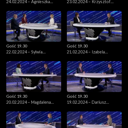
24.02.2024 – Agnieszka
23.02.2024 – Krzysztof
Lichnerowicz i Anna
Kukucki
Wacławik
Gość 19.30
Gość 19.30
22.02.2024 – Sylwia
21.02.2024 – Izabela
Gregorczyk-Abram, Piotr
Leszczyna
Gąciarek
Gość 19.30
Gość 19.30
20.02.2024 – Magdalena
19.02.2024 – Dariusz
Sroka
Wieczorek