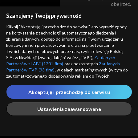
obejrzeć.
voucher
Szanujemy Twoją prywatność
Nie pokazuj pon
dostępność
Kliknij "Akceptuję i przechodzę do serwisu", aby wyrazić zgody
na korzystanie z technologii automatycznego śledzenia i
informacje o dostawcy usług
ANULUJ
SP
zbierania danych, dostęp do informacji na Twoim urządzeniu
końcowym i ich przechowywanie oraz na przetwarzanie
Twoich danych osobowych przez nas, czyli Telewizję Polską
S.A. w likwidacji (zwaną dalej również „TVP”),
Zaufanych
Partnerów z IAB* (1201 firm)
oraz pozostałych
Zaufanych
Partnerów TVP (93 firm)
, w celach marketingowych (w tym do
zautomatyzowanego dopasowania reklam do Twoich
zainteresowań i mierzenia ich skuteczności) i pozostałych,
które wskazujemy poniżej, a także zgody na udostępnianie
Akceptuję i przechodzę do serwisu
przez nas identyfikatora PPID do Google.
Twoje dane osobowe zbierane podczas odwiedzania przez
Ustawienia zaawansowane
Ciebie naszych
poszczególnych serwisów
zwanych dalej
„Portalem”, w tym informacje zapisywane za pomocą
technologii takich jak: pliki cookie, sygnalizatory WWW lub
innych podobnych technologii umożliwiających świadczenie
Główna
Szukaj
Moja lista
Na żywo
Więcej
dopasowanych i bezpiecznych usług, personalizację treści