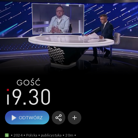
Gość 19.30
ODTWÓRZ
2024
Polska
publicystyka
20m