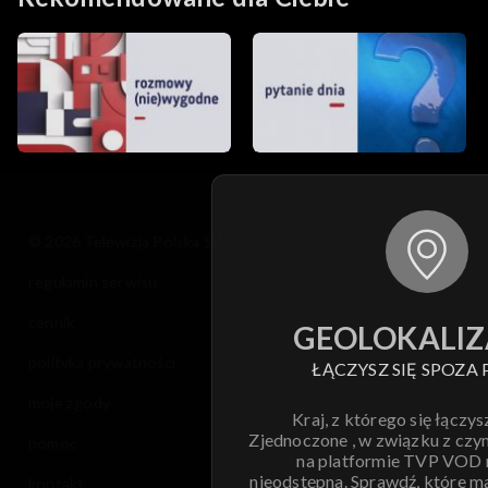
© 2026 Telewizja Polska S.A. w likwidacji
regulamin serwisu
cennik
GEOLOKALIZ
polityka prywatności
ŁĄCZYSZ SIĘ SPOZA 
moje zgody
Kraj, z którego się łączys
Zjednoczone , w związku z czy
pomoc
na platformie TVP VOD
nieodstępna. Sprawdź, które m
kontakt