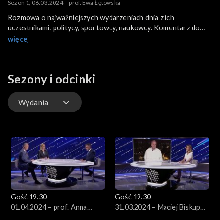
Sezon 1, 06.03.2024 – prof. Ewa Łętowska
Rozmowa o najważniejszych wydarzeniach dnia z ich
uczestnikami: politycy, sportowcy, naukowcy. Komentarz do
materiałów przedstawionych tego dnia w programie 19:30.
więcej
Gościem odcinka jest prof. Ewa Łętowska, była rzecznik praw
obywatelskich.
Sezony i odcinki
Wydania
Wydania
Gość 19.30
Gość 19.30
01.04.2024 – prof. Anna
31.03.2024 – Maciej Biskup
Wojciuk, prof. Wawrzyniec
OP