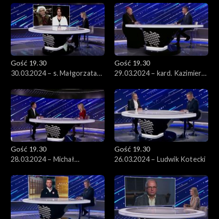
Konarski
Gość 19.30
Gość 19.30
30.03.2024 – s. Małgorzata
29.03.2024 – kard. Kazimierz
Chmielewska i Anna Dymna
Nycz
Gość 19.30
Gość 19.30
28.03.2024 – Michał
26.03.2024 – Ludwik Kotecki
Kołodziejczak