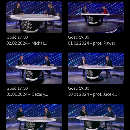
Gość 19.30
Gość 19.30
02.02.2024 – Michał
01.02.2024 – prof. Paweł
Szczerba
Wojciechowski
Gość 19.30
Gość 19.30
31.01.2024 – Cezary
30.01.2024 – prof. Jacek
Tomczyk
Czaputowicz