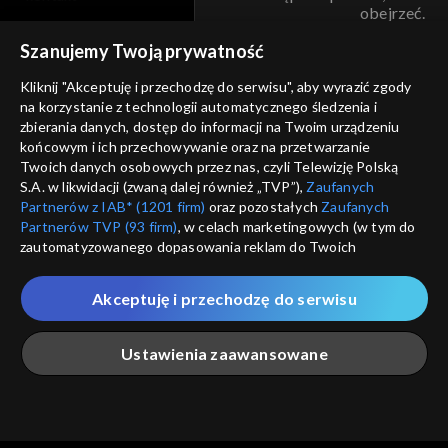
obejrzeć.
voucher
Szanujemy Twoją prywatność
Nie pokazuj pon
dostępność
Kliknij "Akceptuję i przechodzę do serwisu", aby wyrazić zgody
na korzystanie z technologii automatycznego śledzenia i
informacje o dostawcy usług
ANULUJ
SP
zbierania danych, dostęp do informacji na Twoim urządzeniu
końcowym i ich przechowywanie oraz na przetwarzanie
Twoich danych osobowych przez nas, czyli Telewizję Polską
S.A. w likwidacji (zwaną dalej również „TVP”),
Zaufanych
Partnerów z IAB* (1201 firm)
oraz pozostałych
Zaufanych
Partnerów TVP (93 firm)
, w celach marketingowych (w tym do
zautomatyzowanego dopasowania reklam do Twoich
zainteresowań i mierzenia ich skuteczności) i pozostałych,
które wskazujemy poniżej, a także zgody na udostępnianie
Akceptuję i przechodzę do serwisu
przez nas identyfikatora PPID do Google.
Twoje dane osobowe zbierane podczas odwiedzania przez
Ustawienia zaawansowane
Ciebie naszych
poszczególnych serwisów
zwanych dalej
„Portalem”, w tym informacje zapisywane za pomocą
technologii takich jak: pliki cookie, sygnalizatory WWW lub
innych podobnych technologii umożliwiających świadczenie
Główna
Szukaj
Moja lista
Na żywo
Więcej
dopasowanych i bezpiecznych usług, personalizację treści