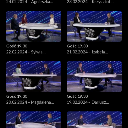
24.02.2024 – Agnieszka
23.02.2024 – Krzysztof
Lichnerowicz i Anna
Kukucki
Wacławik
Gość 19.30
Gość 19.30
22.02.2024 – Sylwia
21.02.2024 – Izabela
Gregorczyk-Abram, Piotr
Leszczyna
Gąciarek
Gość 19.30
Gość 19.30
20.02.2024 – Magdalena
19.02.2024 – Dariusz
Sroka
Wieczorek