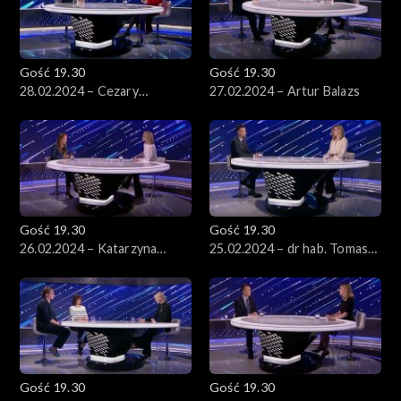
Gość 19.30
Gość 19.30
28.02.2024 – Cezary
27.02.2024 – Artur Balazs
Tomczyk
Gość 19.30
Gość 19.30
26.02.2024 – Katarzyna
25.02.2024 – dr hab. Tomasz
Pełczyńska-Nałęcz
Słomka
Gość 19.30
Gość 19.30