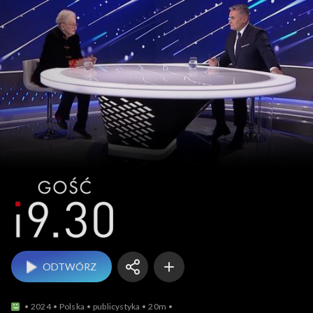
Gość 19.30
ODTWÓRZ
2024
Polska
publicystyka
20m