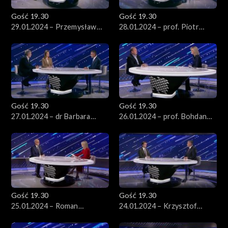
Gość 19.30
Gość 19.30
29.01.2024 – Przemysław
28.01.2024 – prof. Piotr
Wipler
Burczyński
Gość 19.30
Gość 19.30
27.01.2024 – dr Barbara
26.01.2024 – prof. Bohdan
Brodzińska-Mirowska i prof.
Maruszewski
Sławomir Sowiński
Gość 19.30
Gość 19.30
25.01.2024 – Roman
24.01.2024 – Krzysztof
Giertych
Bosak