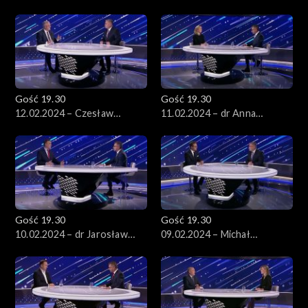
Paprocka
Komorowski
Gość 19.30
Gość 19.30
12.02.2024 – Czesław
11.02.2024 – dr Anna
Siekierski
Materska-Sosnowska
Gość 19.30
Gość 19.30
10.02.2024 – dr Jarosław
09.02.2024 – Michał
Sachajko
Wawrykiewicz