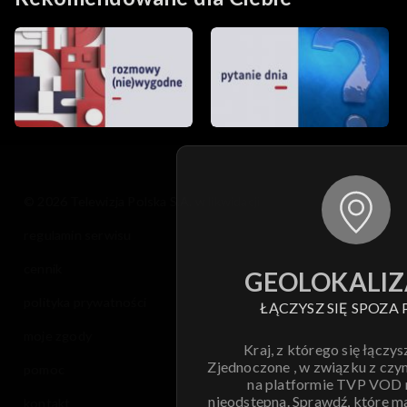
© 2026 Telewizja Polska S.A. w likwidacji
regulamin serwisu
cennik
GEOLOKALIZ
polityka prywatności
ŁĄCZYSZ SIĘ SPOZA 
moje zgody
Kraj, z którego się łączys
Zjednoczone , w związku z czy
pomoc
na platformie TVP VOD
nieodstępna. Sprawdź, które m
kontakt