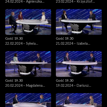
24.02.2024 – Agnieszka
23.02.2024 – Krzysztof
Lichnerowicz i Anna
Kukucki
Wacławik
Gość 19.30
Gość 19.30
22.02.2024 – Sylwia
21.02.2024 – Izabela
Gregorczyk-Abram, Piotr
Leszczyna
Gąciarek
Gość 19.30
Gość 19.30
20.02.2024 – Magdalena
19.02.2024 – Dariusz
Sroka
Wieczorek