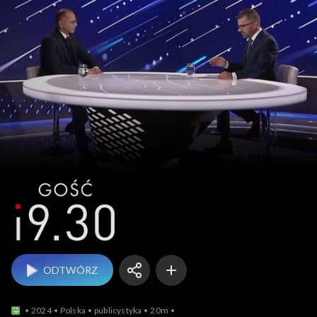
Gość 19.30
ODTWÓRZ
2024
Polska
publicystyka
20m