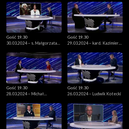
Konarski
Gość 19.30
Gość 19.30
30.03.2024 – s. Małgorzata
29.03.2024 – kard. Kazimierz
Chmielewska i Anna Dymna
Nycz
Gość 19.30
Gość 19.30
28.03.2024 – Michał
26.03.2024 – Ludwik Kotecki
Kołodziejczak