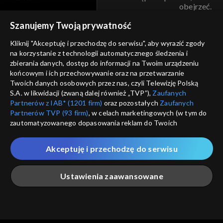
obejrzeć.
voucher
Szanujemy Twoją prywatność
Nie pokazuj pon
dostępność
Kliknij "Akceptuję i przechodzę do serwisu", aby wyrazić zgody
na korzystanie z technologii automatycznego śledzenia i
informacje o dostawcy usług
ANULUJ
SP
zbierania danych, dostęp do informacji na Twoim urządzeniu
końcowym i ich przechowywanie oraz na przetwarzanie
Twoich danych osobowych przez nas, czyli Telewizję Polską
S.A. w likwidacji (zwaną dalej również „TVP”),
Zaufanych
Partnerów z IAB* (1201 firm)
oraz pozostałych
Zaufanych
Partnerów TVP (93 firm)
, w celach marketingowych (w tym do
zautomatyzowanego dopasowania reklam do Twoich
zainteresowań i mierzenia ich skuteczności) i pozostałych,
które wskazujemy poniżej, a także zgody na udostępnianie
Akceptuję i przechodzę do serwisu
przez nas identyfikatora PPID do Google.
Twoje dane osobowe zbierane podczas odwiedzania przez
Ustawienia zaawansowane
Ciebie naszych
poszczególnych serwisów
zwanych dalej
„Portalem”, w tym informacje zapisywane za pomocą
technologii takich jak: pliki cookie, sygnalizatory WWW lub
innych podobnych technologii umożliwiających świadczenie
Główna
Szukaj
Moja lista
Na żywo
Więcej
dopasowanych i bezpiecznych usług, personalizację treści