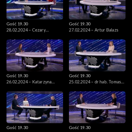
Gość 19.30
Gość 19.30
28.02.2024 – Cezary
27.02.2024 – Artur Balazs
Tomczyk
Gość 19.30
Gość 19.30
26.02.2024 – Katarzyna
25.02.2024 – dr hab. Tomasz
Pełczyńska-Nałęcz
Słomka
Gość 19.30
Gość 19.30