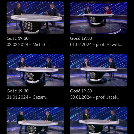
Gość 19.30
Gość 19.30
02.02.2024 – Michał
01.02.2024 – prof. Paweł
Szczerba
Wojciechowski
Gość 19.30
Gość 19.30
31.01.2024 – Cezary
30.01.2024 – prof. Jacek
Tomczyk
Czaputowicz