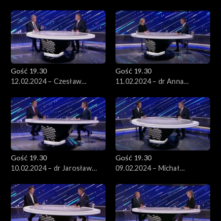
Paprocka
Komorowski
Gość 19.30
Gość 19.30
12.02.2024 – Czesław
11.02.2024 – dr Anna
Siekierski
Materska-Sosnowska
Gość 19.30
Gość 19.30
10.02.2024 – dr Jarosław
09.02.2024 – Michał
Sachajko
Wawrykiewicz