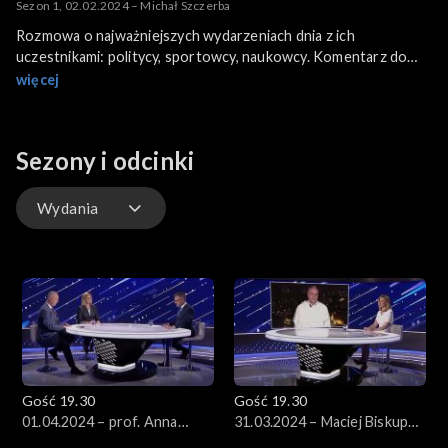
Sezon 1, 02.02.2024 – Michał Szczerba
Rozmowa o najważniejszych wydarzeniach dnia z ich
uczestnikami: politycy, sportowcy, naukowcy. Komentarz do
materiałów przedstawionych tego dnia w programie 19:30.
więcej
Gościem odcinka jest Michał Szczerba (KO).
Sezony i odcinki
Wydania
Wydania
Gość 19.30
Gość 19.30
01.04.2024 – prof. Anna
31.03.2024 – Maciej Biskup
Wojciuk, prof. Wawrzyniec
OP