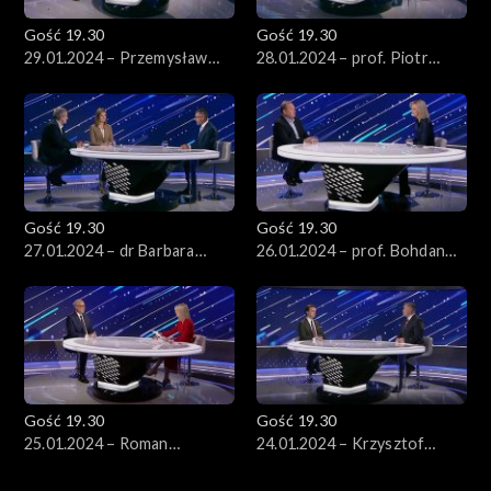
Gość 19.30
Gość 19.30
29.01.2024 – Przemysław
28.01.2024 – prof. Piotr
Wipler
Burczyński
Gość 19.30
Gość 19.30
27.01.2024 – dr Barbara
26.01.2024 – prof. Bohdan
Brodzińska-Mirowska i prof.
Maruszewski
Sławomir Sowiński
Gość 19.30
Gość 19.30
25.01.2024 – Roman
24.01.2024 – Krzysztof
Giertych
Bosak