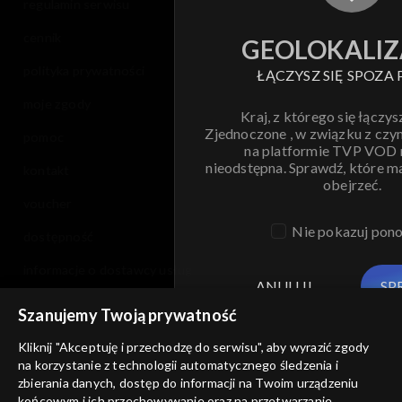
regulamin serwisu
cennik
GEOLOKALIZ
polityka prywatności
ŁĄCZYSZ SIĘ SPOZA 
moje zgody
Kraj, z którego się łączys
Zjednoczone , w związku z czy
pomoc
na platformie TVP VOD
nieodstępna. Sprawdź, które m
kontakt
obejrzeć.
voucher
Nie pokazuj pon
dostępność
informacje o dostawcy usług
ANULUJ
SP
Szanujemy Twoją prywatność
Kliknij "Akceptuję i przechodzę do serwisu", aby wyrazić zgody
na korzystanie z technologii automatycznego śledzenia i
zbierania danych, dostęp do informacji na Twoim urządzeniu
końcowym i ich przechowywanie oraz na przetwarzanie