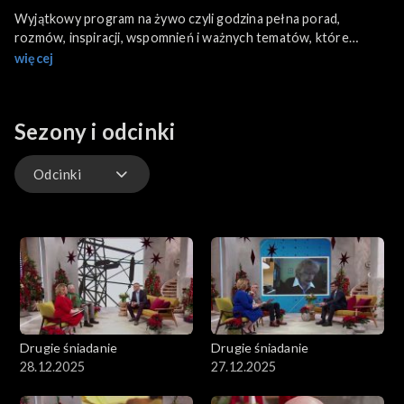
Wyjątkowy program na żywo czyli godzina pełna porad,
rozmów, inspiracji, wspomnień i ważnych tematów, które
dotyczą wszystkich silversów i seniorów.
więcej
Sezony i odcinki
Odcinki
Odcinki
Drugie śniadanie
Drugie śniadanie
28.12.2025
27.12.2025