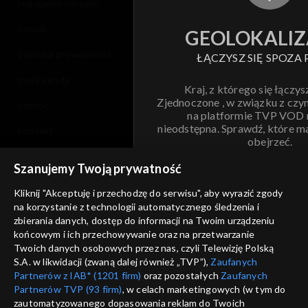
regulamin serwisu
cennik
GEOLOKALIZ
polityka prywatności
ŁĄCZYSZ SIĘ SPOZA 
moje zgody
Kraj, z którego się łączys
Zjednoczone , w związku z czy
pomoc
na platformie TVP VOD
nieodstępna. Sprawdź, które m
kontakt
obejrzeć.
voucher
Szanujemy Twoją prywatność
Nie pokazuj pon
dostępność
Kliknij "Akceptuję i przechodzę do serwisu", aby wyrazić zgody
informacje o dostawcy usług
na korzystanie z technologii automatycznego śledzenia i
ANULUJ
SP
zbierania danych, dostęp do informacji na Twoim urządzeniu
końcowym i ich przechowywanie oraz na przetwarzanie
Twoich danych osobowych przez nas, czyli Telewizję Polską
S.A. w likwidacji (zwaną dalej również „TVP”),
Zaufanych
Partnerów z IAB* (1201 firm)
oraz pozostałych
Zaufanych
Partnerów TVP (93 firm)
, w celach marketingowych (w tym do
zautomatyzowanego dopasowania reklam do Twoich