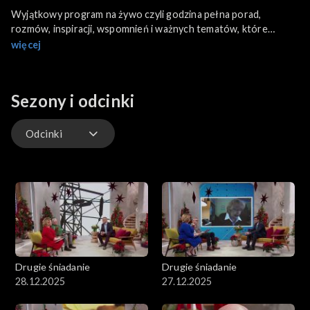
Wyjątkowy program na żywo czyli godzina pełna porad,
rozmów, inspiracji, wspomnień i ważnych tematów, które
dotyczą wszystkich silversów i seniorów.
więcej
Sezony i odcinki
Odcinki
Odcinki
Drugie śniadanie
Drugie śniadanie
28.12.2025
27.12.2025