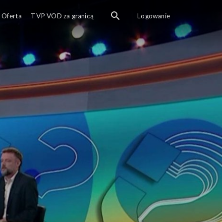
Debata publicystyczna do wydar
Oferta
TVP VOD za granicą
Logowanie