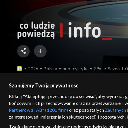
2026
Polska
publicystyka
39m
Sezon 1, 
Debata publicystyczna do wydarzeń z minionego
Szanujemy Twoją prywatność
Kliknij "Akceptuję i przechodzę do serwisu", aby wyrazić z
końcowym i ich przechowywanie oraz na przetwarzanie Twoic
Sezony i odcinki
Wybierz
Partnerów z IAB* (1201 firm)
oraz pozostałych
Zaufanych 
zainteresowań i mierzenia ich skuteczności) i pozostałych,
Wydania
Twoje dane osobowe zbierane podczas odwiedzania przez 