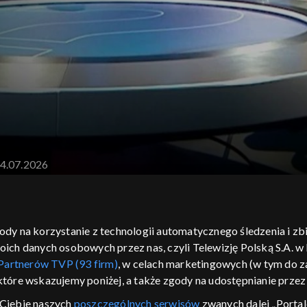
04.07.2026
 tygodnia, prowadzona przez dziennikarza TVP INFO Woj
gody na korzystanie z technologii automatycznego śledzenia i z
h danych osobowych przez nas, czyli Telewizję Polską S.A. w l
Partnerów TVP (93 firm)
, w celach marketingowych (w tym do
 które wskazujemy poniżej, a także zgody na udostępnianie prze
Ciebie naszych
poszczególnych serwisów
zwanych dalej „Portal