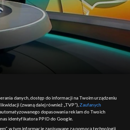
ciecha Szeląga.
bierania danych, dostęp do informacji na Twoim urządzeniu
ikwidacji (zwaną dalej również „TVP”),
Zaufanych
 zautomatyzowanego dopasowania reklam do Twoich
z nas identyfikatora PPID do Google.
em”, w tym informacje zapisywane za pomocą technologii