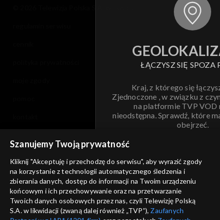
© 2026 Telewizja Polska S.A. w likwidacji
regulamin serwisu
cennik
GEOLOKALIZ
polityka prywatności
ŁĄCZYSZ SIĘ SPOZA 
moje zgody
Kraj, z którego się łączys
Zjednoczone , w związku z czy
pomoc
na platformie TVP VOD
nieodstępna. Sprawdź, które m
kontakt
obejrzeć.
voucher
Szanujemy Twoją prywatność
Nie pokazuj pon
dostępność
Kliknij "Akceptuję i przechodzę do serwisu", aby wyrazić zgody
informacje o dostawcy usług
na korzystanie z technologii automatycznego śledzenia i
ANULUJ
SP
zbierania danych, dostęp do informacji na Twoim urządzeniu
końcowym i ich przechowywanie oraz na przetwarzanie
Twoich danych osobowych przez nas, czyli Telewizję Polską
S.A. w likwidacji (zwaną dalej również „TVP”),
Zaufanych