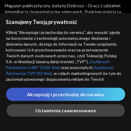
Magazyn publicystyczny Justyny Dobrosz - Oracz z udziałem
dziennikarzy i komentatorów sejmowych. Punktem wyjścia są
bieżące sprawy polityczne i społeczne, których przedstawienie
więcej
Szanujemy Twoją prywatność
uatrakcyjnią niecodzienne kulisy sejmowej rzeczywistości.
Kliknij "Akceptuję i przechodzę do serwisu", aby wyrazić zgody
na korzystanie z technologii automatycznego śledzenia i
Sezony i odcinki
zbierania danych, dostęp do informacji na Twoim urządzeniu
końcowym i ich przechowywanie oraz na przetwarzanie
Twoich danych osobowych przez nas, czyli Telewizję Polską
Wybierz
S.A. w likwidacji (zwaną dalej również „TVP”),
Zaufanych
Partnerów z IAB* (1201 firm)
oraz pozostałych
Zaufanych
Odcinki
Partnerów TVP (93 firm)
, w celach marketingowych (w tym do
zautomatyzowanego dopasowania reklam do Twoich
zainteresowań i mierzenia ich skuteczności) i pozostałych,
Rekomendowane dla Ciebie
które wskazujemy poniżej, a także zgody na udostępnianie
Akceptuję i przechodzę do serwisu
przez nas identyfikatora PPID do Google.
Twoje dane osobowe zbierane podczas odwiedzania przez
Ustawienia zaawansowane
Ciebie naszych
poszczególnych serwisów
zwanych dalej
„Portalem”, w tym informacje zapisywane za pomocą
technologii takich jak: pliki cookie, sygnalizatory WWW lub
innych podobnych technologii umożliwiających świadczenie
Główna
Szukaj
Moja lista
Na żywo
Więcej