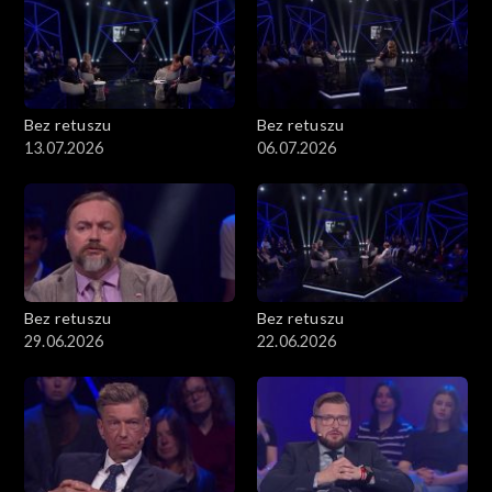
Bez retuszu
Bez retuszu
13.07.2026
06.07.2026
Bez retuszu
Bez retuszu
29.06.2026
22.06.2026