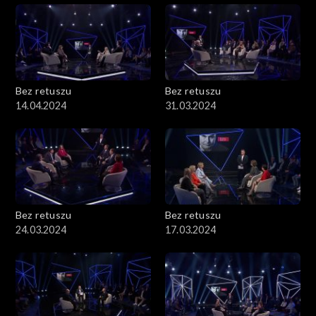
Bez retuszu
Bez retuszu
14.04.2024
31.03.2024
Bez retuszu
Bez retuszu
24.03.2024
17.03.2024