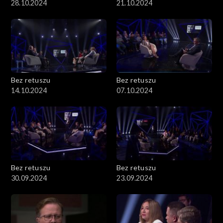
28.10.2024
21.10.2024
Bez retuszu
Bez retuszu
14.10.2024
07.10.2024
Bez retuszu
Bez retuszu
30.09.2024
23.09.2024