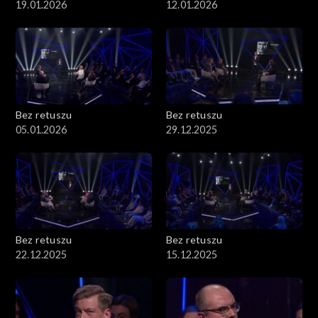
19.01.2026
12.01.2026
Bez retuszu
Bez retuszu
05.01.2026
29.12.2025
Bez retuszu
Bez retuszu
22.12.2025
15.12.2025