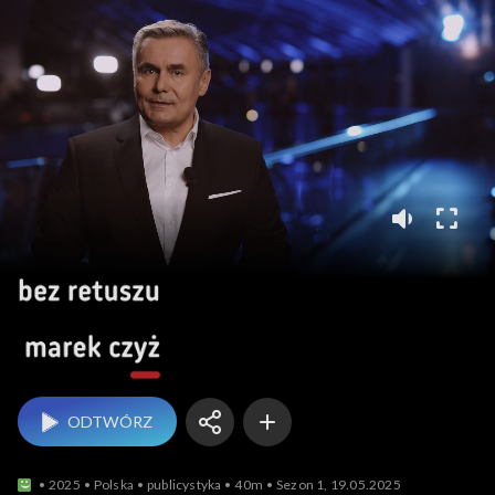
Bez retuszu
ODTWÓRZ
2025
Polska
publicystyka
40m
Sezon 1, 19.05.2025