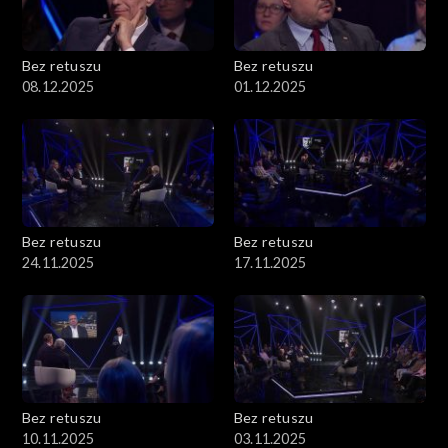
Bez retuszu
Bez retuszu
08.12.2025
01.12.2025
Bez retuszu
Bez retuszu
24.11.2025
17.11.2025
Bez retuszu
Bez retuszu
10.11.2025
03.11.2025