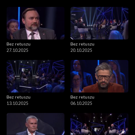
Bez retuszu
Bez retuszu
27.10.2025
20.10.2025
Bez retuszu
Bez retuszu
13.10.2025
06.10.2025