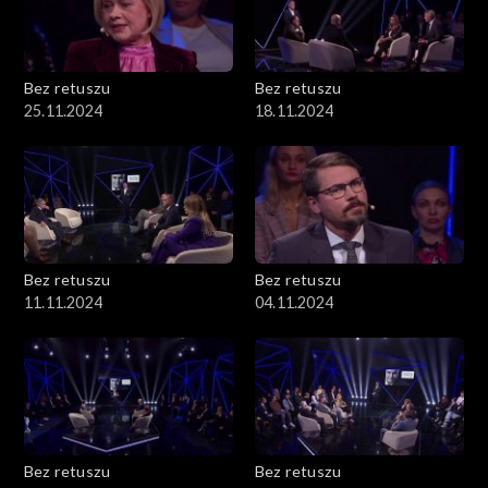
Bez retuszu
Bez retuszu
25.11.2024
18.11.2024
Bez retuszu
Bez retuszu
11.11.2024
04.11.2024
Bez retuszu
Bez retuszu