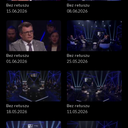
Bez retuszu
Bez retuszu
15.06.2026
08.06.2026
Bez retuszu
Bez retuszu
01.06.2026
25.05.2026
Bez retuszu
Bez retuszu
18.05.2026
11.05.2026