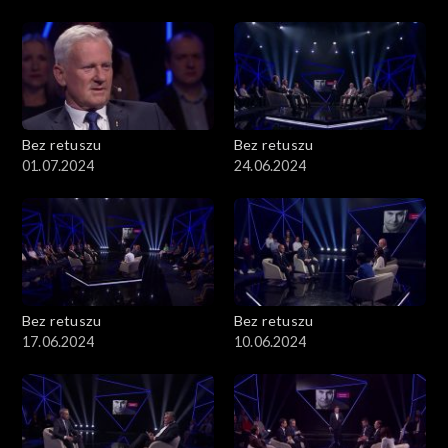
Bez retuszu
Bez retuszu
01.07.2024
24.06.2024
Bez retuszu
Bez retuszu
17.06.2024
10.06.2024