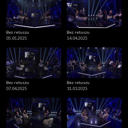
Bez retuszu
Bez retuszu
05.05.2025
14.04.2025
Bez retuszu
Bez retuszu
07.04.2025
31.03.2025