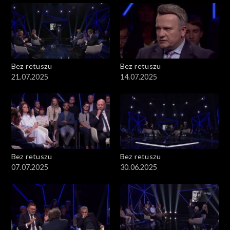
Bez retuszu
Bez retuszu
21.07.2025
14.07.2025
Bez retuszu
Bez retuszu
07.07.2025
30.06.2025