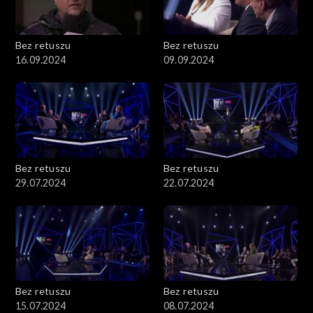
Bez retuszu
Bez retuszu
16.09.2024
09.09.2024
Bez retuszu
Bez retuszu
29.07.2024
22.07.2024
Bez retuszu
Bez retuszu
15.07.2024
08.07.2024