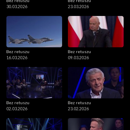
Bez retuszu
Bez retuszu
30.03.2026
23.03.2026
Bez retuszu
Bez retuszu
16.03.2026
09.03.2026
Bez retuszu
Bez retuszu
02.03.2026
23.02.2026