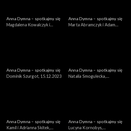
Anna Dymna – spotkajmy się
Anna Dymna – spotkajmy się
Magdalena Kowalczyk i
Marta Abramczyk i Adam
Magdalena Wójcik,
Stoyanow, 22.12.2023
29.12.2023
Anna Dymna – spotkajmy się
Anna Dymna – spotkajmy się
Dominik Szurgot, 15.12.2023
Natalia Smogulecka,
08.12.2023
Anna Dymna – spotkajmy się
Anna Dymna – spotkajmy się
Kamil i Adrianna Skitek,
Lucyna Kornobys,