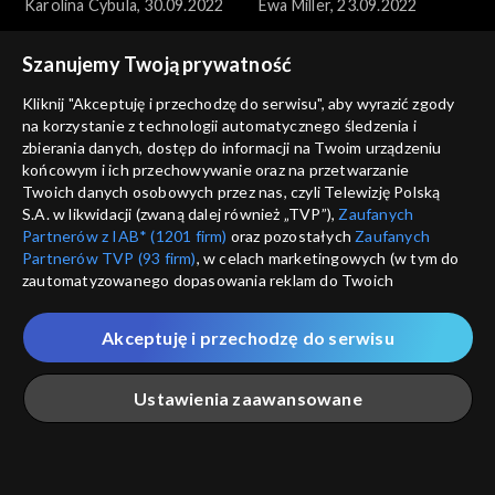
Karolina Cybula, 30.09.2022
Ewa Miller, 23.09.2022
Szanujemy Twoją prywatność
Kliknij "Akceptuję i przechodzę do serwisu", aby wyrazić zgody
na korzystanie z technologii automatycznego śledzenia i
zbierania danych, dostęp do informacji na Twoim urządzeniu
końcowym i ich przechowywanie oraz na przetwarzanie
Anna Dymna – spotkajmy się
Anna Dymna – spotkajmy się
Twoich danych osobowych przez nas, czyli Telewizję Polską
Martyna Marchewka,
Piotr Mazur, 09.09.2022
S.A. w likwidacji (zwaną dalej również „TVP”),
Zaufanych
16.09.2022
Partnerów z IAB* (1201 firm)
oraz pozostałych
Zaufanych
Partnerów TVP (93 firm)
, w celach marketingowych (w tym do
zautomatyzowanego dopasowania reklam do Twoich
zainteresowań i mierzenia ich skuteczności) i pozostałych,
które wskazujemy poniżej, a także zgody na udostępnianie
Akceptuję i przechodzę do serwisu
przez nas identyfikatora PPID do Google.
Anna Dymna – spotkajmy się
Anna Dymna – spotkajmy się
Twoje dane osobowe zbierane podczas odwiedzania przez
Łukasz Kosiara, 02.09.2022
Agnieszka Trela, 03.06.2022
Ustawienia zaawansowane
Ciebie naszych
poszczególnych serwisów
zwanych dalej
„Portalem”, w tym informacje zapisywane za pomocą
technologii takich jak: pliki cookie, sygnalizatory WWW lub
innych podobnych technologii umożliwiających świadczenie
Główna
Szukaj
Moja lista
Na żywo
Więcej
dopasowanych i bezpiecznych usług, personalizację treści