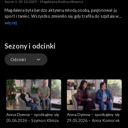
Sezon 1, 03.10.2025 – Magdalena Andruszkiewicz
Magdalena była bardzo aktywną młodą osobą, pasjonował ją
sport i taniec. Wszystko zmieniło się gdy trafiła do szpitala w
niepokojącym stanie, z niezwykle mocnym bólem głowy.
więcej
Diagnoza była przerażająca: udar pnia mózgu i móżdżku.
Lekarze nie zostawili jej rodzicom złudzeń, to najgorszy typ
udaru. Jednak młoda pacjentka wybudziła się i podjęła trudną i
Sezony i odcinki
mozolną walkę o powrót do sprawności.
Odcinki
Odcinki
Anna Dymna – spotkajmy się
Anna Dymna – spotkajmy się
05.06.2026 – Szymon Klimza
29.05.2026 – Anna Komorek