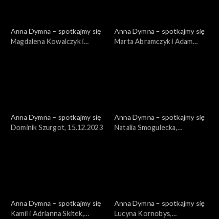
Anna Dymna – spotkajmy się
Anna Dymna – spotkajmy się
Magdalena Kowalczyk i
Marta Abramczyk i Adam
Magdalena Wójcik,
Stoyanow, 22.12.2023
29.12.2023
Anna Dymna – spotkajmy się
Anna Dymna – spotkajmy się
Dominik Szurgot, 15.12.2023
Natalia Smogulecka,
08.12.2023
Anna Dymna – spotkajmy się
Anna Dymna – spotkajmy się
Kamil i Adrianna Skitek,
Lucyna Kornobys,