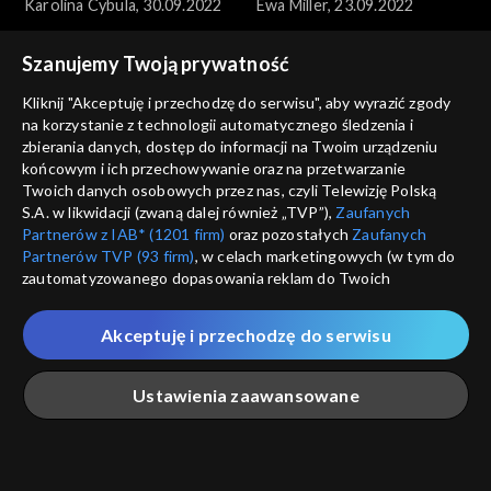
Karolina Cybula, 30.09.2022
Ewa Miller, 23.09.2022
Szanujemy Twoją prywatność
Kliknij "Akceptuję i przechodzę do serwisu", aby wyrazić zgody
na korzystanie z technologii automatycznego śledzenia i
zbierania danych, dostęp do informacji na Twoim urządzeniu
końcowym i ich przechowywanie oraz na przetwarzanie
Anna Dymna – spotkajmy się
Anna Dymna – spotkajmy się
Twoich danych osobowych przez nas, czyli Telewizję Polską
Martyna Marchewka,
Piotr Mazur, 09.09.2022
S.A. w likwidacji (zwaną dalej również „TVP”),
Zaufanych
16.09.2022
Partnerów z IAB* (1201 firm)
oraz pozostałych
Zaufanych
Partnerów TVP (93 firm)
, w celach marketingowych (w tym do
zautomatyzowanego dopasowania reklam do Twoich
zainteresowań i mierzenia ich skuteczności) i pozostałych,
które wskazujemy poniżej, a także zgody na udostępnianie
Akceptuję i przechodzę do serwisu
przez nas identyfikatora PPID do Google.
Anna Dymna – spotkajmy się
Anna Dymna – spotkajmy się
Twoje dane osobowe zbierane podczas odwiedzania przez
Łukasz Kosiara, 02.09.2022
Agnieszka Trela, 03.06.2022
Ustawienia zaawansowane
Ciebie naszych
poszczególnych serwisów
zwanych dalej
„Portalem”, w tym informacje zapisywane za pomocą
technologii takich jak: pliki cookie, sygnalizatory WWW lub
innych podobnych technologii umożliwiających świadczenie
Główna
Szukaj
Moja lista
Na żywo
Więcej
dopasowanych i bezpiecznych usług, personalizację treści