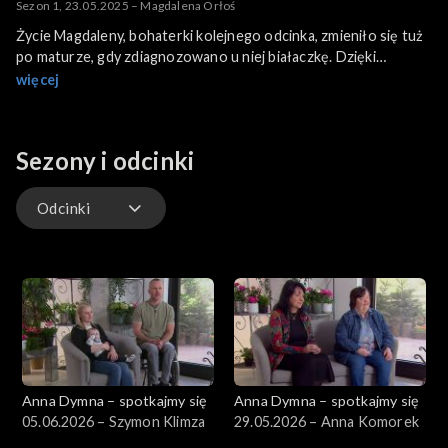
Sezon 1, 23.05.2025 – Magdalena Orłoś
Życie Magdaleny, bohaterki kolejnego odcinka, zmieniło się tuż
po maturze, gdy zdiagnozowano u niej białaczkę. Dzięki
szczęściu, lekarzom i jak mówi opiece Najwyższego, znaleziono
więcej
dla niej szpik od dawcy niespokrewnionego, przeprowadzono
przeszczep i udało jej się pokonać nowotwór. Niestety,
osłabiony leczeniem organizm Magdaleny nie był w stanie
Sezony i odcinki
obronić się przed toksoplazmozą, która odebrała jej wzrok.
Odcinki
Odcinki
Anna Dymna – spotkajmy się
Anna Dymna – spotkajmy się
05.06.2026 – Szymon Klimza
29.05.2026 – Anna Komorek