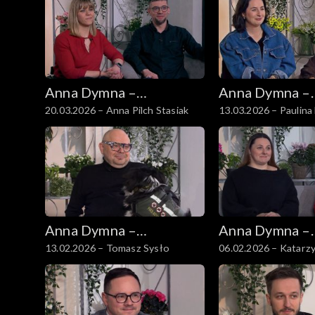
Anna Dymna –
Anna Dymna –
20.03.2026 – Anna Pilch Stasiak
13.03.2026 – Paulina
spotkajmy się
spotkajmy się
Anna Dymna –
Anna Dymna –
13.02.2026 – Tomasz Sysło
06.02.2026 – Katarz
spotkajmy się
spotkajmy się
Kwiatowska-Świąte