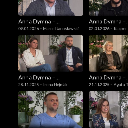
Anna Dymna –
Anna Dymna –
09.01.2026 – Marcel Jarosławski
02.01.2026 – Kacper 
spotkajmy się
spotkajmy się
Anna Dymna –
Anna Dymna –
28.11.2025 – Irena Hejniak
21.11.2025 – Agata 
spotkajmy się
spotkajmy się