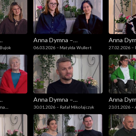
Anna Dymna –
Anna Dym
 Bujok
06.03.2026 – Matylda Wullert
27.02.2026 – 
spotkajmy się
spotkajmy
Anna Dymna –
Anna Dym
yna
30.01.2026 – Rafał Mikołajczyk
23.01.2026 – 
spotkajmy się
spotkajmy
k