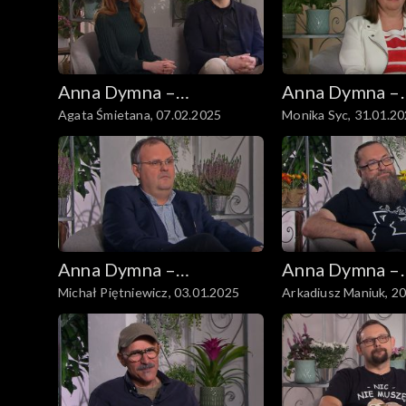
Anna Dymna –
Anna Dymna –
Agata Śmietana, 07.02.2025
Monika Syc, 31.01.2
spotkajmy się
spotkajmy się
Anna Dymna –
Anna Dymna –
Michał Piętniewicz, 03.01.2025
Arkadiusz Maniuk, 2
spotkajmy się
spotkajmy się