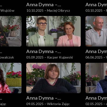
Anna Dymna –
Anna Dym
a Wujciów
10.10.2025 – Maciej Olbrysz
03.10.2025 –
spotkajmy się
spotkajmy
Andruszkiewi
Anna Dymna –
Anna Dym
Kowalczyk
05.09.2025 – Kacper Kujawski
06.06.2025 – 
spotkajmy się
spotkajmy
Anna Dymna –
Anna Dym
ając
09.05.2025 – Wiktoria Zając
02.05.2025 –
spotkajmy się
spotkajmy