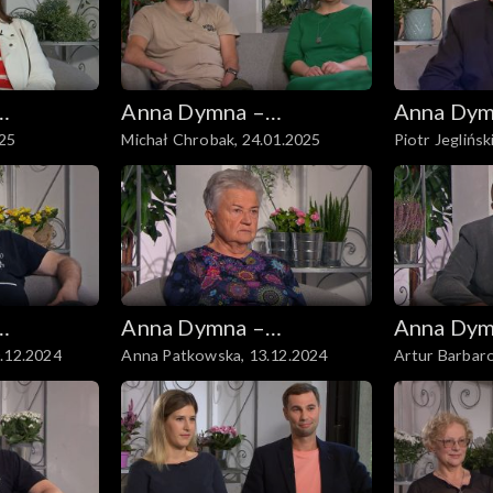
Anna Dymna –
Anna Dym
025
Michał Chrobak, 24.01.2025
Piotr Jeglińsk
spotkajmy się
spotkajmy
Anna Dymna –
Anna Dym
0.12.2024
Anna Patkowska, 13.12.2024
Artur Barbaro
spotkajmy się
spotkajmy