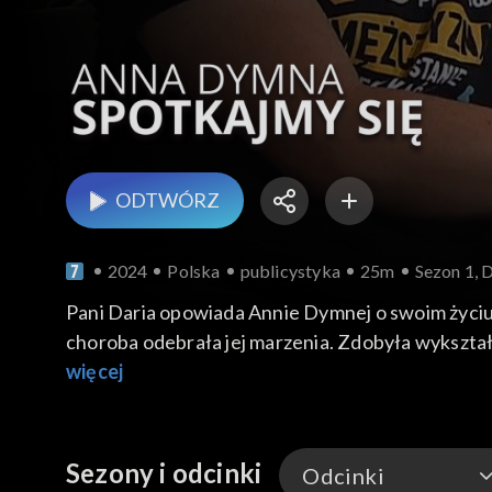
ODTWÓRZ
2024
Polska
publicystyka
25m
Sezon 1, 
Pani Daria opowiada Annie Dymnej o swoim życiu 
choroba odebrała jej marzenia. Zdobyła wykształce
żoną Dominika, który towarzyszy jej w studiu.
więcej
Sezony i odcinki
Odcinki