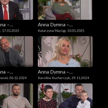
na –
Anna Dymna –
i, 17.01.2025
Katarzyna Maciąg, 10.01.2025
 się
spotkajmy się
na –
Anna Dymna –
wski, 06.12.2024
Karolina Kucharczyk, 29.11.2024
 się
spotkajmy się