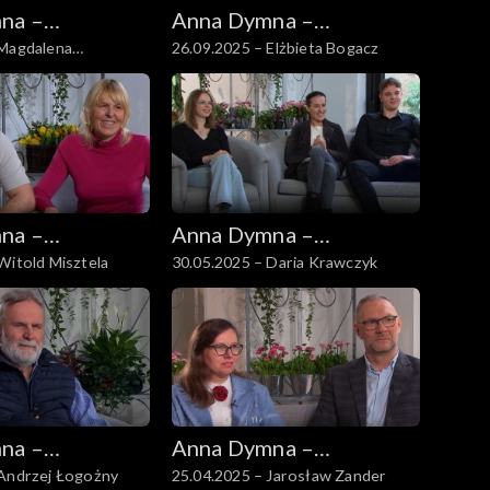
na –
Anna Dymna –
 Magdalena
26.09.2025 – Elżbieta Bogacz
 się
spotkajmy się
cz
na –
Anna Dymna –
Witold Misztela
30.05.2025 – Daria Krawczyk
 się
spotkajmy się
na –
Anna Dymna –
 Andrzej Łogożny
25.04.2025 – Jarosław Zander
 się
spotkajmy się