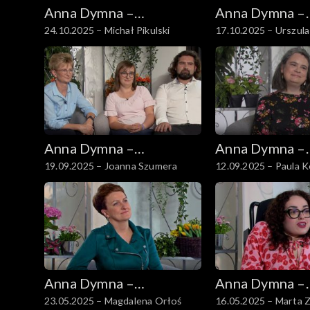
Anna Dymna –
Anna Dymna –
24.10.2025 – Michał Pikulski
17.10.2025 – Urszul
spotkajmy się
spotkajmy się
Anna Dymna –
Anna Dymna –
19.09.2025 – Joanna Szumera
12.09.2025 – Paula 
spotkajmy się
spotkajmy się
Anna Dymna –
Anna Dymna –
23.05.2025 – Magdalena Orłoś
16.05.2025 – Marta Z
spotkajmy się
spotkajmy się