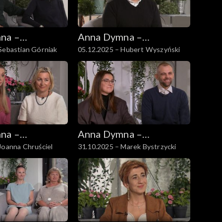
na –
Anna Dymna –
Sebastian Górniak
05.12.2025 – Hubert Wyszyński
 się
spotkajmy się
na –
Anna Dymna –
Joanna Chruściel
31.10.2025 – Marek Bystrzycki
 się
spotkajmy się