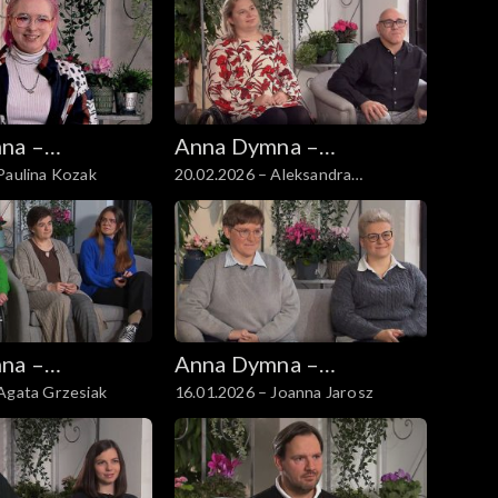
na –
Anna Dymna –
Paulina Kozak
20.02.2026 – Aleksandra
 się
spotkajmy się
Kopertyńska
na –
Anna Dymna –
Agata Grzesiak
16.01.2026 – Joanna Jarosz
 się
spotkajmy się