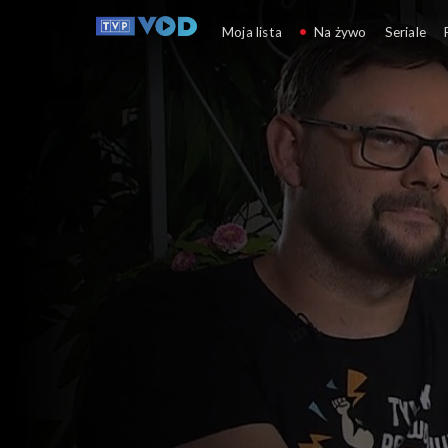
Anna Dymna – spotk
Moja lista
Na żywo
Seriale