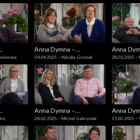
Anna Dymna –
Anna Dym
śniewska
04.04.2025 – Natalia Grosiak
28.03.2025 – 
spotkajmy się
spotkajmy
Olejnikowie
Anna Dymna –
Anna Dym
inz
28.02.2025 – Michał Gabryelak
21.02.2025 – 
spotkajmy się
spotkajmy