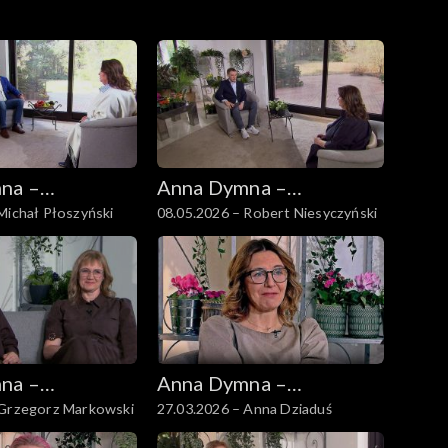
na –
Anna Dymna –
Michał Płoszyński
08.05.2026 – Robert Niesyczyński
 się
spotkajmy się
na –
Anna Dymna –
 Grzegorz Markowski
27.03.2026 – Anna Dziaduś
 się
spotkajmy się