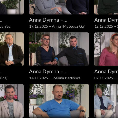
Anna Dymna –
Anna Dym
Janiec
19.12.2025 – Anna i Mateusz Gaj
12.12.2025 – 
spotkajmy się
spotkajmy
Anna Dymna –
Anna Dym
Tudaj
14.11.2025 – Joanna Perlińska
07.11.2025 – 
spotkajmy się
spotkajmy