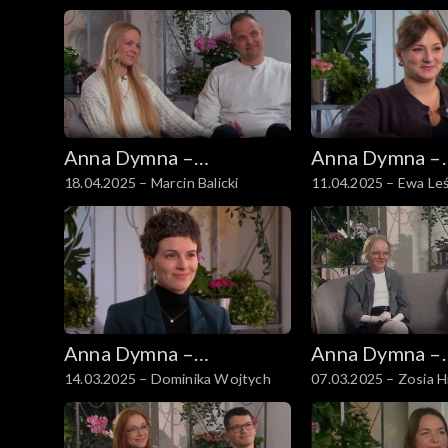
Anna Dymna –
Anna Dymna –
18.04.2025 – Marcin Balicki
11.04.2025 – Ewa Le
spotkajmy się
spotkajmy się
Anna Dymna –
Anna Dymna –
14.03.2025 – Dominika Wojtych
07.03.2025 – Zosia H
spotkajmy się
spotkajmy się