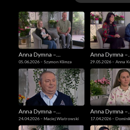
Odcinki
Anna Dymna –
Anna Dymna –
05.06.2026 – Szymon Klimza
29.05.2026 – Anna 
spotkajmy się
spotkajmy się
Anna Dymna –
Anna Dymna –
24.04.2026 – Maciej Wiatrowski
17.04.2026 – Domini
spotkajmy się
spotkajmy się
Kruczkowska