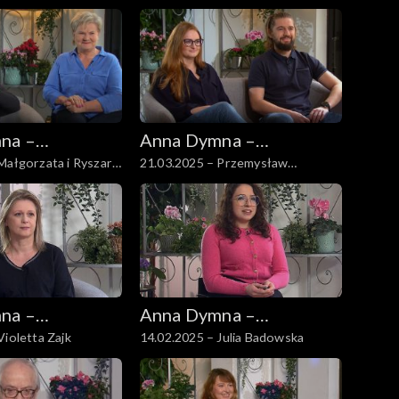
na –
Anna Dymna –
Małgorzata i Ryszard
21.03.2025 – Przemysław
 się
spotkajmy się
Warzecha
na –
Anna Dymna –
Violetta Zajk
14.02.2025 – Julia Badowska
 się
spotkajmy się