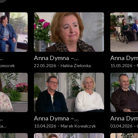
Anna Dymna –
Anna Dym
Komorek
22.05.2026 – Halina Zielonka
15.05.2026 – 
spotkajmy się
spotkajmy
Anna Dymna –
Anna Dym
ka
10.04.2026 – Marek Kowalczyk
03.04.2026 –
spotkajmy się
spotkajmy