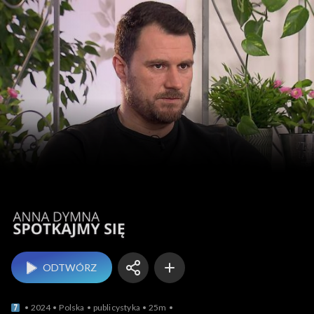
Anna Dymna – spotk
ODTWÓRZ
2024
Polska
publicystyka
25m