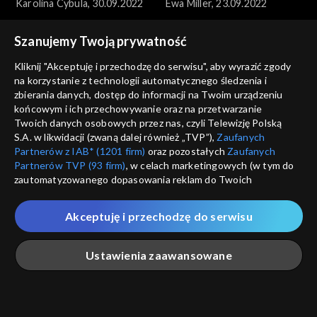
Karolina Cybula, 30.09.2022
Ewa Miller, 23.09.2022
Szanujemy Twoją prywatność
Kliknij "Akceptuję i przechodzę do serwisu", aby wyrazić zgody
na korzystanie z technologii automatycznego śledzenia i
zbierania danych, dostęp do informacji na Twoim urządzeniu
końcowym i ich przechowywanie oraz na przetwarzanie
Anna Dymna – spotkajmy się
Anna Dymna – spotkajmy się
Twoich danych osobowych przez nas, czyli Telewizję Polską
Martyna Marchewka,
Piotr Mazur, 09.09.2022
S.A. w likwidacji (zwaną dalej również „TVP”),
Zaufanych
16.09.2022
Partnerów z IAB* (1201 firm)
oraz pozostałych
Zaufanych
Partnerów TVP (93 firm)
, w celach marketingowych (w tym do
zautomatyzowanego dopasowania reklam do Twoich
zainteresowań i mierzenia ich skuteczności) i pozostałych,
które wskazujemy poniżej, a także zgody na udostępnianie
Akceptuję i przechodzę do serwisu
przez nas identyfikatora PPID do Google.
Anna Dymna – spotkajmy się
Anna Dymna – spotkajmy się
Twoje dane osobowe zbierane podczas odwiedzania przez
Łukasz Kosiara, 02.09.2022
Agnieszka Trela, 03.06.2022
Ustawienia zaawansowane
Ciebie naszych
poszczególnych serwisów
zwanych dalej
„Portalem”, w tym informacje zapisywane za pomocą
technologii takich jak: pliki cookie, sygnalizatory WWW lub
innych podobnych technologii umożliwiających świadczenie
Główna
Szukaj
Moja lista
Na żywo
Więcej
dopasowanych i bezpiecznych usług, personalizację treści