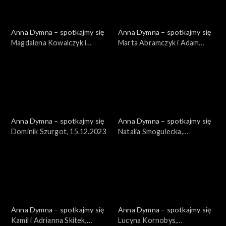
Anna Dymna – spotkajmy się
Anna Dymna – spotkajmy się
Magdalena Kowalczyk i
Marta Abramczyk i Adam
Magdalena Wójcik,
Stoyanow, 22.12.2023
29.12.2023
Anna Dymna – spotkajmy się
Anna Dymna – spotkajmy się
Dominik Szurgot, 15.12.2023
Natalia Smogulecka,
08.12.2023
Anna Dymna – spotkajmy się
Anna Dymna – spotkajmy się
Kamil i Adrianna Skitek,
Lucyna Kornobys,