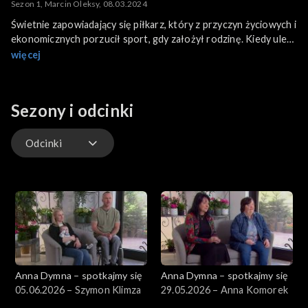
Sezon 1, Marcin Oleksy, 08.03.2024
Świetnie zapowiadający się piłkarz, który z przyczyn życiowych i
ekonomicznych porzucił sport, gdy założył rodzinę. Kiedy uległ
wypadkowi w pracy i stracił nogę, ukochana i dzieci nie pozwolili
więcej
mu się poddać. W powrocie do sprawności pomogła mu
znakomicie dobrana proteza, oraz pasja do sportu. Ampfutbol
pozwolił mu znów wrócić do boisko. Jest laureatem nagrody za
Sezony i odcinki
Najpiękniejszą Bramkę 2022 w światowym plebiscycie FIFA.
Odcinki
Odcinki
Anna Dymna – spotkajmy się
Anna Dymna – spotkajmy się
05.06.2026 – Szymon Klimza
29.05.2026 – Anna Komorek