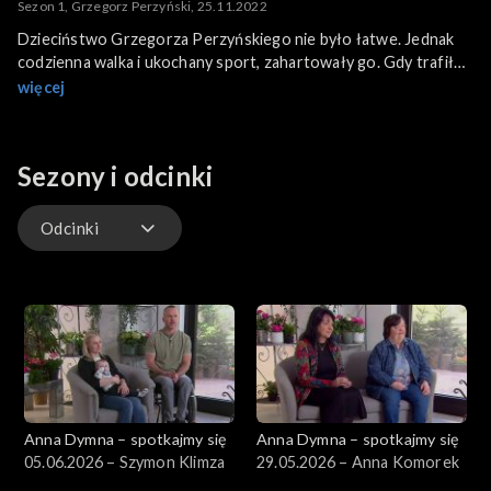
Sezon 1, Grzegorz Perzyński, 25.11.2022
Dzieciństwo Grzegorza Perzyńskiego nie było łatwe. Jednak
codzienna walka i ukochany sport, zahartowały go. Gdy trafił
do szpitala z marskością wątroby, na skutek zakażenia wirusem
więcej
HBV, upór i wola życia dały mu siłę. Po przeszczepie obiecał
sobie, że wróci do pełnej sprawności i aktywności. Dziś biega
ultra maratony. Dzięki założonej przez siebie fundacji
Sezony i odcinki
propagującej świadome dawstwo organów, niesie pomoc i
wsparcie.
Odcinki
Odcinki
Anna Dymna – spotkajmy się
Anna Dymna – spotkajmy się
05.06.2026 – Szymon Klimza
29.05.2026 – Anna Komorek