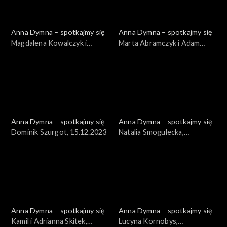
Anna Dymna – spotkajmy się
Anna Dymna – spotkajmy się
Magdalena Kowalczyk i
Marta Abramczyk i Adam
Magdalena Wójcik,
Stoyanow, 22.12.2023
29.12.2023
Anna Dymna – spotkajmy się
Anna Dymna – spotkajmy się
Dominik Szurgot, 15.12.2023
Natalia Smogulecka,
08.12.2023
Anna Dymna – spotkajmy się
Anna Dymna – spotkajmy się
Kamil i Adrianna Skitek,
Lucyna Kornobys,