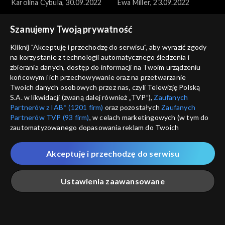
Karolina Cybula, 30.09.2022
Ewa Miller, 23.09.2022
Szanujemy Twoją prywatność
Kliknij "Akceptuję i przechodzę do serwisu", aby wyrazić zgody
na korzystanie z technologii automatycznego śledzenia i
zbierania danych, dostęp do informacji na Twoim urządzeniu
końcowym i ich przechowywanie oraz na przetwarzanie
Anna Dymna – spotkajmy się
Anna Dymna – spotkajmy się
Twoich danych osobowych przez nas, czyli Telewizję Polską
Martyna Marchewka,
Piotr Mazur, 09.09.2022
S.A. w likwidacji (zwaną dalej również „TVP”),
Zaufanych
16.09.2022
Partnerów z IAB* (1201 firm)
oraz pozostałych
Zaufanych
Partnerów TVP (93 firm)
, w celach marketingowych (w tym do
zautomatyzowanego dopasowania reklam do Twoich
zainteresowań i mierzenia ich skuteczności) i pozostałych,
które wskazujemy poniżej, a także zgody na udostępnianie
Akceptuję i przechodzę do serwisu
przez nas identyfikatora PPID do Google.
Anna Dymna – spotkajmy się
Anna Dymna – spotkajmy się
Twoje dane osobowe zbierane podczas odwiedzania przez
Łukasz Kosiara, 02.09.2022
Agnieszka Trela, 03.06.2022
Ustawienia zaawansowane
Ciebie naszych
poszczególnych serwisów
zwanych dalej
„Portalem”, w tym informacje zapisywane za pomocą
technologii takich jak: pliki cookie, sygnalizatory WWW lub
innych podobnych technologii umożliwiających świadczenie
Główna
Szukaj
Moja lista
Na żywo
Więcej
dopasowanych i bezpiecznych usług, personalizację treści