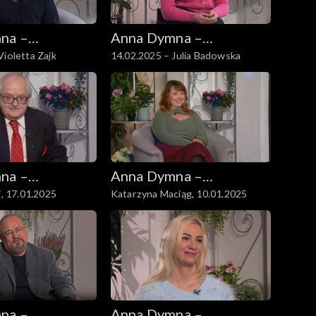
na –
Anna Dymna –
Violetta Zajk
14.02.2025 – Julia Badowska
 się
spotkajmy się
na –
Anna Dymna –
i, 17.01.2025
Katarzyna Maciąg, 10.01.2025
 się
spotkajmy się
na –
Anna Dymna –