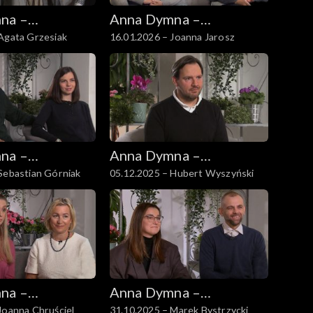
na –
Anna Dymna –
Agata Grzesiak
16.01.2026 – Joanna Jarosz
 się
spotkajmy się
na –
Anna Dymna –
Sebastian Górniak
05.12.2025 – Hubert Wyszyński
 się
spotkajmy się
na –
Anna Dymna –
Joanna Chruściel
31.10.2025 – Marek Bystrzycki