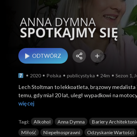
ODTWÓRZ
2020
Polska
publicystyka
24m
Sezon 1, 
Lech Stoltman to lekkoatleta, brązowy medalista 
temu, gdy miał 20 lat, uległ wypadkowi na motocyklu, połamał kręgosłup.
rozpaczy powypadkowej, do życia pełnego sukcesó
więcej
pomaga innym ludziom dotkniętym niepełnospra
Tagi:
Alkohol
Anna Dymna
Bariery Architekton
Miłość
Niepełnosprawni
Odzyskanie Wartości