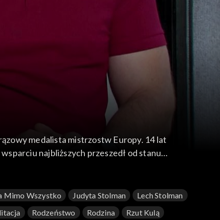
brązowy medalista mistrzostw Europy. 14 lat
ltman cieszy się pełnią życia, ojcostwem,
a Mimo Wszystko
Judyta Stolman
Lech Stolman
itacja
Rodzeństwo
Rodzina
Rzut Kulą