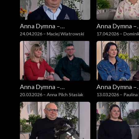
Anna Dymna –
Anna Dymna –
24.04.2026 – Maciej Wiatrowski
17.04.2026 – Domini
spotkajmy się
spotkajmy się
Kruczkowska
Anna Dymna –
Anna Dymna –
20.03.2026 – Anna Pilch Stasiak
13.03.2026 – Paulina
spotkajmy się
spotkajmy się