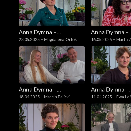
Anna Dymna –
Anna Dymna –
23.05.2025 – Magdalena Orłoś
16.05.2025 – Marta Z
spotkajmy się
spotkajmy się
Anna Dymna –
Anna Dymna –
18.04.2025 – Marcin Balicki
11.04.2025 – Ewa Le
spotkajmy się
spotkajmy się