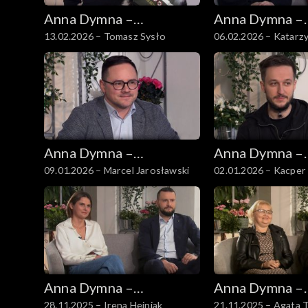
Anna Dymna –
Anna Dymna –
13.02.2026 – Tomasz Sysło
06.02.2026 – Katarz
spotkajmy się
spotkajmy się
Kwiatowska-Świąte
Anna Dymna –
Anna Dymna –
09.01.2026 – Marcel Jarosławski
02.01.2026 – Kacper 
spotkajmy się
spotkajmy się
Anna Dymna –
Anna Dymna –
28.11.2025 – Irena Hejniak
21.11.2025 – Agata 