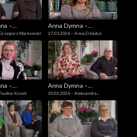
na –
Anna Dymna –
 Grzegorz Markowski
27.03.2026 – Anna Dziaduś
 się
spotkajmy się
na –
Anna Dymna –
Paulina Kozak
20.02.2026 – Aleksandra
 się
spotkajmy się
Kopertyńska