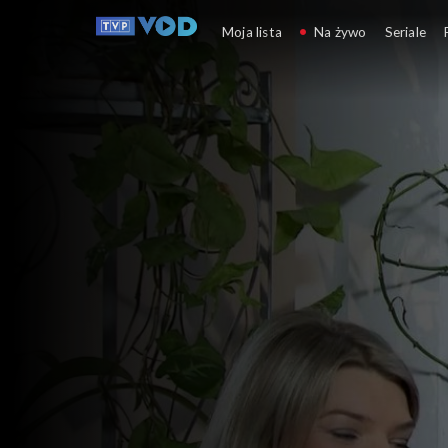
Anna Dymna – spotk
Moja lista
Na żywo
Seriale