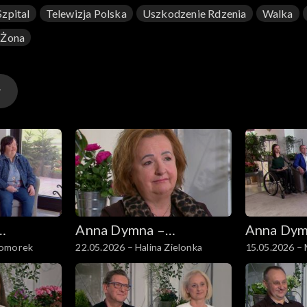
Szpital
Telewizja Polska
Uszkodzenie Rdzenia
Walka
Żona
Anna Dymna –
Anna Dym
Komorek
22.05.2026 – Halina Zielonka
15.05.2026 – 
spotkajmy się
spotkajmy