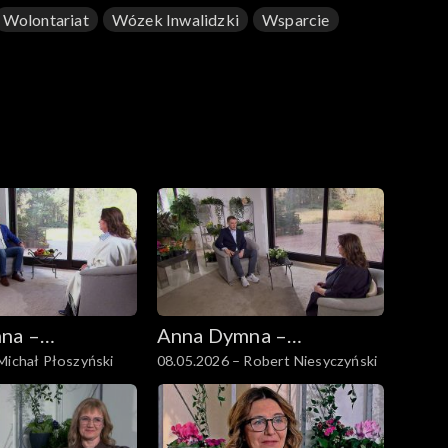
Wolontariat
Wózek Inwalidzki
Wsparcie
na –
Anna Dymna –
Michał Płoszyński
08.05.2026 – Robert Niesyczyński
 się
spotkajmy się