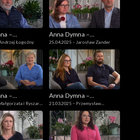
na –
Anna Dymna –
 Andrzej Łogożny
25.04.2025 – Jarosław Zander
 się
spotkajmy się
na –
Anna Dymna –
Małgorzata i Ryszard
21.03.2025 – Przemysław
 się
spotkajmy się
Warzecha