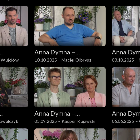
spotkajmy się
spotkajmy
Anna Dymna –
Anna Dym
a Wujciów
10.10.2025 – Maciej Olbrysz
03.10.2025 –
spotkajmy się
spotkajmy
Andruszkiewi
Anna Dymna –
Anna Dym
Kowalczyk
05.09.2025 – Kacper Kujawski
06.06.2025 – 
spotkajmy się
spotkajmy