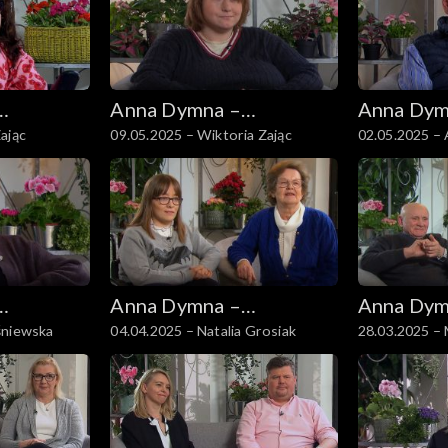
Anna Dymna –
Anna Dym
ając
09.05.2025 – Wiktoria Zając
02.05.2025 –
spotkajmy się
spotkajmy
Anna Dymna –
Anna Dym
śniewska
04.04.2025 – Natalia Grosiak
28.03.2025 – 
spotkajmy się
spotkajmy
Olejnikowie