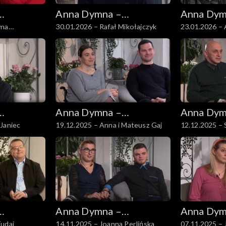
Anna Dymna –
Anna Dym
yna
30.01.2026 – Rafał Mikołajczyk
23.01.2026 – 
spotkajmy się
spotkajmy
k
Anna Dymna –
Anna Dym
Janiec
19.12.2025 – Anna i Mateusz Gaj
12.12.2025 – 
spotkajmy się
spotkajmy
Anna Dymna –
Anna Dym
Tudaj
14.11.2025 – Joanna Perlińska
07.11.2025 – 