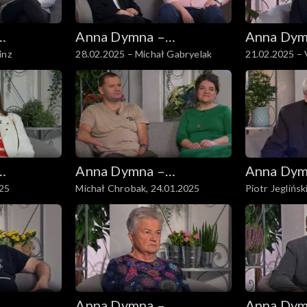
Anna Dymna –
Anna Dym
inz
28.02.2025 – Michał Gabryelak
21.02.2025 – 
spotkajmy się
spotkajmy
Anna Dymna –
Anna Dym
025
Michał Chrobak, 24.01.2025
Piotr Jeglińsk
spotkajmy się
spotkajmy
Anna Dymna –
Anna Dym