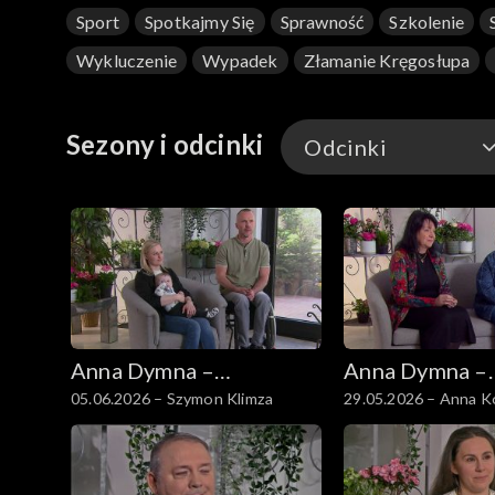
Sport
Spotkajmy Się
Sprawność
Szkolenie
Wykluczenie
Wypadek
Złamanie Kręgosłupa
Sezony i odcinki
Odcinki
Odcinki
Anna Dymna –
Anna Dymna –
05.06.2026 – Szymon Klimza
29.05.2026 – Anna 
spotkajmy się
spotkajmy się