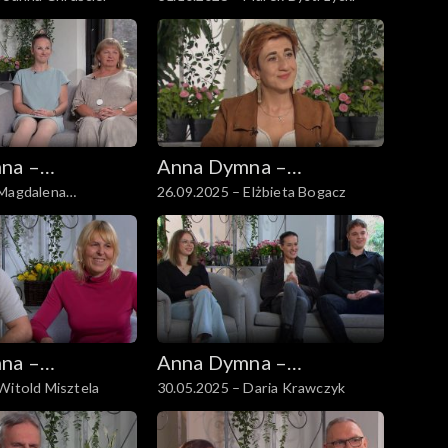
 się
spotkajmy się
na –
Anna Dymna –
 Magdalena
26.09.2025 – Elżbieta Bogacz
 się
spotkajmy się
cz
na –
Anna Dymna –
Witold Misztela
30.05.2025 – Daria Krawczyk
 się
spotkajmy się