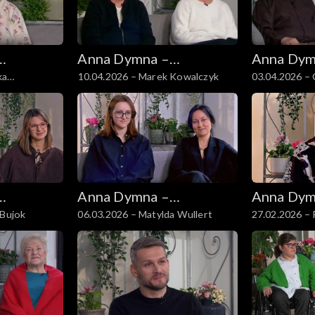
Anna Dymna –
Anna Dym
ka
10.04.2026 – Marek Kowalczyk
03.04.2026 –
spotkajmy się
spotkajmy
Anna Dymna –
Anna Dym
 Bujok
06.03.2026 – Matylda Wullert
27.02.2026 – 
spotkajmy się
spotkajmy