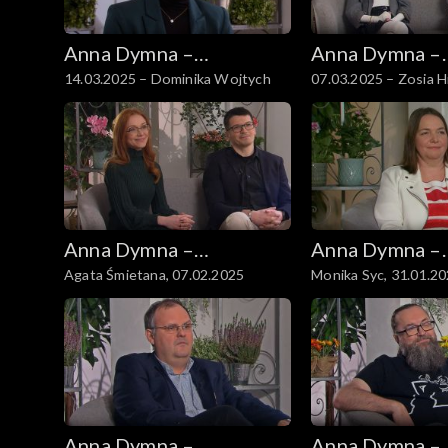
Anna Dymna –
Anna Dymna –
14.03.2025 – Dominika Wojtych
07.03.2025 – Zosia H
spotkajmy się
spotkajmy się
Anna Dymna –
Anna Dymna –
Agata Śmietana, 07.02.2025
Monika Syc, 31.01.2
spotkajmy się
spotkajmy się
Anna Dymna –
Anna Dymna –