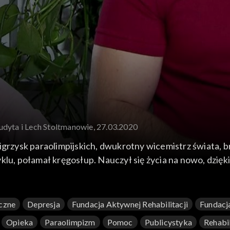
Judyta i Lech Stoltmanowie, 27.03.2020
igrzysk paraolimpijskich, dwukrotny wicemistrz świata, 
 Nauczył się życia na nowo, dzięki wsparciu najbliższych przeszedł od stanu
w. W codziennym życiu wspiera go żona Judyta. Lech Sto
wnością.
iczne
Depresja
Fundacja Aktywnej Rehabilitacji
Fundacj
Opieka
Paraolimpizm
Pomoc
Publicystyka
Rehabil