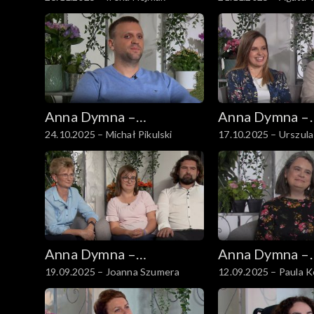
spotkajmy się
spotkajmy się
Anna Dymna –
Anna Dymna –
24.10.2025 – Michał Pikulski
17.10.2025 – Urszul
spotkajmy się
spotkajmy się
Anna Dymna –
Anna Dymna –
19.09.2025 – Joanna Szumera
12.09.2025 – Paula 
spotkajmy się
spotkajmy się