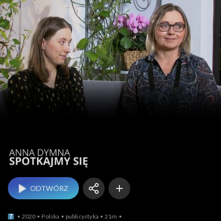
Anna Dymna – spotk
ODTWÓRZ
2020
Polska
publicystyka
21m