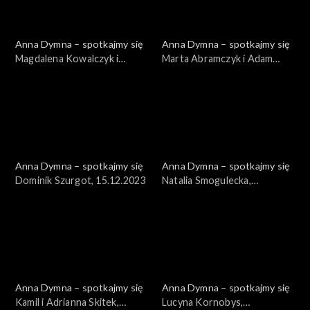
Anna Dymna – spotkajmy się
Anna Dymna – spotkajmy się
Magdalena Kowalczyk i
Marta Abramczyk i Adam
Magdalena Wójcik,
Stoyanow, 22.12.2023
29.12.2023
Anna Dymna – spotkajmy się
Anna Dymna – spotkajmy się
Dominik Szurgot, 15.12.2023
Natalia Smogulecka,
08.12.2023
Anna Dymna – spotkajmy się
Anna Dymna – spotkajmy się
Kamil i Adrianna Skitek,
Lucyna Kornobys,