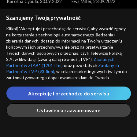
Karolina Cybula, 30.09.2022
Ewa Miller, 23.09.2022
Szanujemy Twoją prywatność
Kliknij "Akceptuję i przechodzę do serwisu", aby wyrazić zgody
na korzystanie z technologii automatycznego śledzenia i
zbierania danych, dostęp do informacji na Twoim urządzeniu
końcowym i ich przechowywanie oraz na przetwarzanie
Anna Dymna – spotkajmy się
Anna Dymna – spotkajmy się
Twoich danych osobowych przez nas, czyli Telewizję Polską
Martyna Marchewka,
Piotr Mazur, 09.09.2022
S.A. w likwidacji (zwaną dalej również „TVP”),
Zaufanych
16.09.2022
Partnerów z IAB* (1201 firm)
oraz pozostałych
Zaufanych
Partnerów TVP (93 firm)
, w celach marketingowych (w tym do
zautomatyzowanego dopasowania reklam do Twoich
zainteresowań i mierzenia ich skuteczności) i pozostałych,
które wskazujemy poniżej, a także zgody na udostępnianie
Akceptuję i przechodzę do serwisu
przez nas identyfikatora PPID do Google.
Anna Dymna – spotkajmy się
Anna Dymna – spotkajmy się
Twoje dane osobowe zbierane podczas odwiedzania przez
Łukasz Kosiara, 02.09.2022
Agnieszka Trela, 03.06.2022
Ustawienia zaawansowane
Ciebie naszych
poszczególnych serwisów
zwanych dalej
„Portalem”, w tym informacje zapisywane za pomocą
technologii takich jak: pliki cookie, sygnalizatory WWW lub
innych podobnych technologii umożliwiających świadczenie
Główna
Szukaj
Moja lista
Na żywo
Więcej
dopasowanych i bezpiecznych usług, personalizację treści