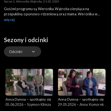
Sezon 1, Weronika Wątroba, 21.02.2020
Gośćmi programu są Weronika Wątroba cierpiąca na
przepuklinę oponowo-rdzeniową oraz mama. Weronika w
swoim 27-letnim życiu
więcej
przeszła 22 operacje. Po raz pierwszy operowano ją zaraz po
przyjściu na świat. Nauczyła się chodzić, mimo że lekarze nie
dawali jej na to żadnych szans. O swojej mamie, która czuwa
Sezony i odcinki
przy niej wykonując liczne niezbędne zabiegi napisała: „mama
jest jak promień słońca który nigdy nie zgaśnie”. Mimo iż życie
nie szczędziło jej bólu, dziewczyna często się uśmiecha, nawet
Odcinki
wtedy, gdy opowiada o sprawach nieprzyjemnych czy wręcz
bolesnych.
Odcinki
Weronika jest towarzyska, lubi ludzi i ma wielu przyjaciół. Jest
wielką jest pasjonatką książek, a w przyszłości sama chciałaby
coś napisać.
Anna Dymna – spotkajmy się
Anna Dymna – spotkajmy się
05.06.2026 – Szymon Klimza
29.05.2026 – Anna Komorek