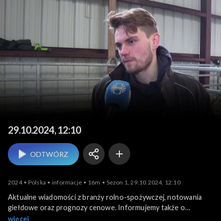
Agrobiznes
29.10.2024, 12:10
ODTWÓRZ
2024
Polska
informacje
16m
Sezon 1, 29.10.2024, 12:10
Aktualne wiadomości z branży rolno-spożywczej, notowania
giełdowe oraz prognozy cenowe. Informujemy także o
krajowych i zagranicznych wydarzeniach związanych z
więcej