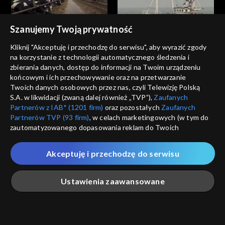
Szanujemy Twoją prywatność
Agrobiznes
Agrobiznes
Kliknij "Akceptuję i przechodzę do serwisu", aby wyrazić zgody
11.12.2025, 12:10
10.12.2025, 12:10
na korzystanie z technologii automatycznego śledzenia i
zbierania danych, dostęp do informacji na Twoim urządzeniu
końcowym i ich przechowywanie oraz na przetwarzanie
Twoich danych osobowych przez nas, czyli Telewizję Polską
S.A. w likwidacji (zwaną dalej również „TVP”),
Zaufanych
Partnerów z IAB* (1201 firm)
oraz pozostałych
Zaufanych
Partnerów TVP (93 firm)
, w celach marketingowych (w tym do
Agrobiznes
Agrobiznes
zautomatyzowanego dopasowania reklam do Twoich
09.12.2025, 12:10
08.12.2025, 12:10
zainteresowań i mierzenia ich skuteczności) i pozostałych,
które wskazujemy poniżej, a także zgody na udostępnianie
Akceptuję i przechodzę do serwisu
przez nas identyfikatora PPID do Google.
Twoje dane osobowe zbierane podczas odwiedzania przez
Ustawienia zaawansowane
Ciebie naszych
poszczególnych serwisów
zwanych dalej
„Portalem”, w tym informacje zapisywane za pomocą
technologii takich jak: pliki cookie, sygnalizatory WWW lub
innych podobnych technologii umożliwiających świadczenie
Agrobiznes
Agrobiznes
Główna
Szukaj
Moja lista
Na żywo
Więcej
dopasowanych i bezpiecznych usług, personalizację treści
05.12.2025, 12:10
04.12.2025, 12:10