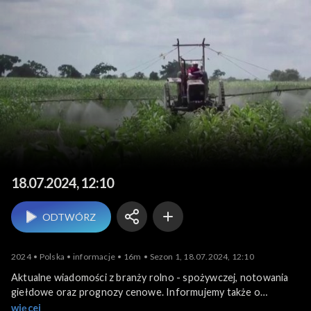
Agrobiznes
18.07.2024, 12:10
ODTWÓRZ
2024
Polska
informacje
16m
Sezon 1, 18.07.2024, 12:10
Aktualne wiadomości z branży rolno - spożywczej, notowania
giełdowe oraz prognozy cenowe. Informujemy także o
krajowych i zagranicznych wydarzeniach związanych z
więcej