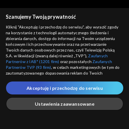
Szanujemy Twoją prywatność
Agrobiznes
Agrobiznes
Kliknij "Akceptuję i przechodzę do serwisu", aby wyrazić zgody
18.12.2025, 12:10
17.12.2025, 12:10
na korzystanie z technologii automatycznego śledzenia i
zbierania danych, dostęp do informacji na Twoim urządzeniu
końcowym i ich przechowywanie oraz na przetwarzanie
Twoich danych osobowych przez nas, czyli Telewizję Polską
S.A. w likwidacji (zwaną dalej również „TVP”),
Zaufanych
Partnerów z IAB* (1201 firm)
oraz pozostałych
Zaufanych
Partnerów TVP (93 firm)
, w celach marketingowych (w tym do
Agrobiznes
Agrobiznes
zautomatyzowanego dopasowania reklam do Twoich
16.12.2025, 12:10
15.12.2025, 12:10
zainteresowań i mierzenia ich skuteczności) i pozostałych,
które wskazujemy poniżej, a także zgody na udostępnianie
Akceptuję i przechodzę do serwisu
przez nas identyfikatora PPID do Google.
Twoje dane osobowe zbierane podczas odwiedzania przez
Ustawienia zaawansowane
Ciebie naszych
poszczególnych serwisów
zwanych dalej
„Portalem”, w tym informacje zapisywane za pomocą
technologii takich jak: pliki cookie, sygnalizatory WWW lub
innych podobnych technologii umożliwiających świadczenie
Agrobiznes
Agrobiznes
Główna
Szukaj
Moja lista
Na żywo
Więcej
dopasowanych i bezpiecznych usług, personalizację treści
12.12.2025, 12:10
11.12.2025, 12:10