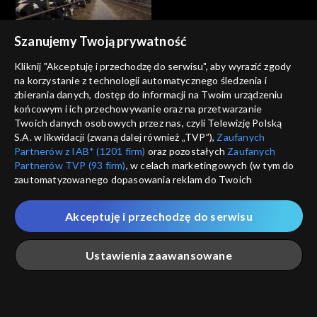
Szanujemy Twoją prywatność
Agrobiznes
Agrobiznes
Kliknij "Akceptuję i przechodzę do serwisu", aby wyrazić zgody
11.12.2025, 12:10
10.12.2025, 12:10
na korzystanie z technologii automatycznego śledzenia i
zbierania danych, dostęp do informacji na Twoim urządzeniu
końcowym i ich przechowywanie oraz na przetwarzanie
Twoich danych osobowych przez nas, czyli Telewizję Polską
S.A. w likwidacji (zwaną dalej również „TVP”),
Zaufanych
Partnerów z IAB* (1201 firm)
oraz pozostałych
Zaufanych
Partnerów TVP (93 firm)
, w celach marketingowych (w tym do
Agrobiznes
Agrobiznes
zautomatyzowanego dopasowania reklam do Twoich
09.12.2025, 12:10
08.12.2025, 12:10
zainteresowań i mierzenia ich skuteczności) i pozostałych,
które wskazujemy poniżej, a także zgody na udostępnianie
Akceptuję i przechodzę do serwisu
przez nas identyfikatora PPID do Google.
Twoje dane osobowe zbierane podczas odwiedzania przez
Ustawienia zaawansowane
Ciebie naszych
poszczególnych serwisów
zwanych dalej
„Portalem”, w tym informacje zapisywane za pomocą
technologii takich jak: pliki cookie, sygnalizatory WWW lub
innych podobnych technologii umożliwiających świadczenie
Agrobiznes
Agrobiznes
Główna
Szukaj
Moja lista
Na żywo
Więcej
dopasowanych i bezpiecznych usług, personalizację treści
05.12.2025, 12:10
04.12.2025, 12:10