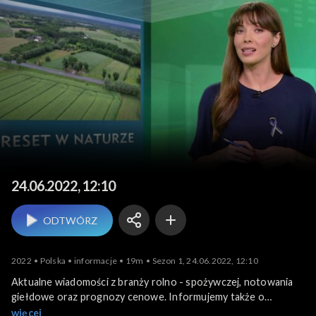
Agrobiznes
24.06.2022, 12:10
ODTWÓRZ
2022
Polska
informacje
19m
Sezon 1, 24.06.2022, 12:10
Aktualne wiadomości z branży rolno - spożywczej, notowania
giełdowe oraz prognozy cenowe. Informujemy także o
krajowych i zagranicznych wydarzeniach związanych z
więcej