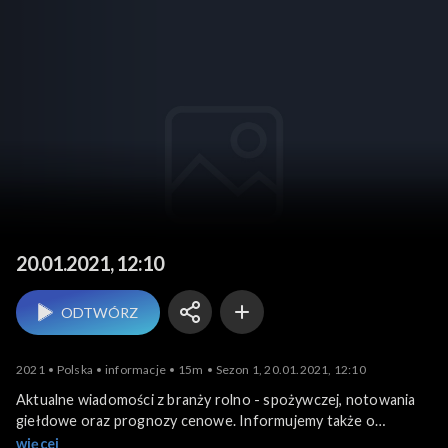
Agrobiznes
20.01.2021, 12:10
ODTWÓRZ
2021
Polska
informacje
15m
Sezon 1, 20.01.2021, 12:10
Aktualne wiadomości z branży rolno - spożywczej, notowania
giełdowe oraz prognozy cenowe. Informujemy także o
krajowych i zagranicznych wydarzeniach związanych z
więcej