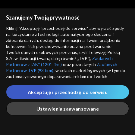
Szanujemy Twoją prywatność
Agrobiznes
Agrobiznes
Kliknij "Akceptuję i przechodzę do serwisu", aby wyrazić zgody
18.12.2025, 12:10
17.12.2025, 12:10
na korzystanie z technologii automatycznego śledzenia i
zbierania danych, dostęp do informacji na Twoim urządzeniu
końcowym i ich przechowywanie oraz na przetwarzanie
Twoich danych osobowych przez nas, czyli Telewizję Polską
S.A. w likwidacji (zwaną dalej również „TVP”),
Zaufanych
Partnerów z IAB* (1201 firm)
oraz pozostałych
Zaufanych
Partnerów TVP (93 firm)
, w celach marketingowych (w tym do
Agrobiznes
Agrobiznes
zautomatyzowanego dopasowania reklam do Twoich
16.12.2025, 12:10
15.12.2025, 12:10
zainteresowań i mierzenia ich skuteczności) i pozostałych,
które wskazujemy poniżej, a także zgody na udostępnianie
Akceptuję i przechodzę do serwisu
przez nas identyfikatora PPID do Google.
Twoje dane osobowe zbierane podczas odwiedzania przez
Ustawienia zaawansowane
Ciebie naszych
poszczególnych serwisów
zwanych dalej
„Portalem”, w tym informacje zapisywane za pomocą
technologii takich jak: pliki cookie, sygnalizatory WWW lub
innych podobnych technologii umożliwiających świadczenie
Agrobiznes
Agrobiznes
Główna
Szukaj
Moja lista
Na żywo
Więcej
dopasowanych i bezpiecznych usług, personalizację treści
12.12.2025, 12:10
11.12.2025, 12:10