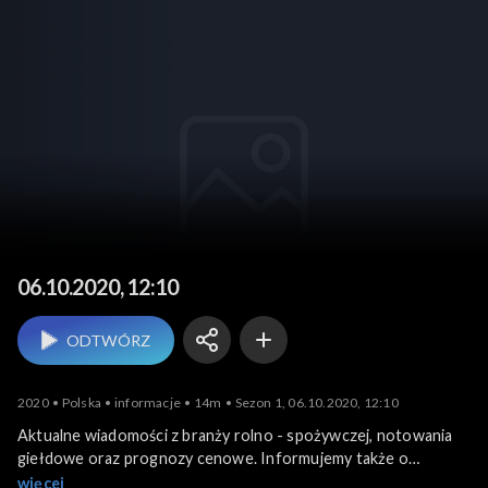
Agrobiznes
06.10.2020, 12:10
ODTWÓRZ
2020
Polska
informacje
14m
Sezon 1, 06.10.2020, 12:10
Aktualne wiadomości z branży rolno - spożywczej, notowania
giełdowe oraz prognozy cenowe. Informujemy także o
krajowych i zagranicznych wydarzeniach związanych z
więcej