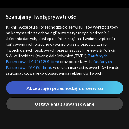
Szanujemy Twoją prywatność
Agrobiznes
Agrobiznes
Kliknij "Akceptuję i przechodzę do serwisu", aby wyrazić zgody
11.12.2025, 12:10
10.12.2025, 12:10
na korzystanie z technologii automatycznego śledzenia i
zbierania danych, dostęp do informacji na Twoim urządzeniu
końcowym i ich przechowywanie oraz na przetwarzanie
Twoich danych osobowych przez nas, czyli Telewizję Polską
S.A. w likwidacji (zwaną dalej również „TVP”),
Zaufanych
Partnerów z IAB* (1201 firm)
oraz pozostałych
Zaufanych
Partnerów TVP (93 firm)
, w celach marketingowych (w tym do
Agrobiznes
Agrobiznes
zautomatyzowanego dopasowania reklam do Twoich
09.12.2025, 12:10
08.12.2025, 12:10
zainteresowań i mierzenia ich skuteczności) i pozostałych,
które wskazujemy poniżej, a także zgody na udostępnianie
Akceptuję i przechodzę do serwisu
przez nas identyfikatora PPID do Google.
Twoje dane osobowe zbierane podczas odwiedzania przez
Ustawienia zaawansowane
Ciebie naszych
poszczególnych serwisów
zwanych dalej
„Portalem”, w tym informacje zapisywane za pomocą
technologii takich jak: pliki cookie, sygnalizatory WWW lub
innych podobnych technologii umożliwiających świadczenie
Agrobiznes
Agrobiznes
Główna
Szukaj
Moja lista
Na żywo
Więcej
dopasowanych i bezpiecznych usług, personalizację treści
05.12.2025, 12:10
04.12.2025, 12:10