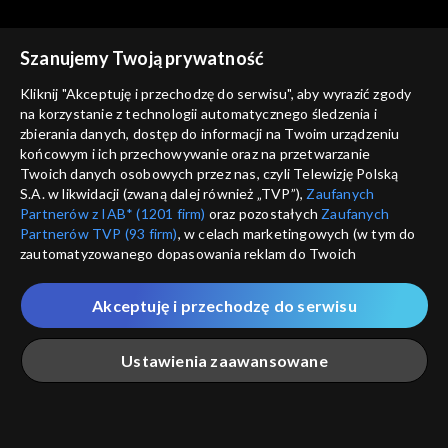
Szanujemy Twoją prywatność
Agrobiznes
Agrobiznes
Kliknij "Akceptuję i przechodzę do serwisu", aby wyrazić zgody
11.12.2025, 12:10
10.12.2025, 12:10
na korzystanie z technologii automatycznego śledzenia i
zbierania danych, dostęp do informacji na Twoim urządzeniu
końcowym i ich przechowywanie oraz na przetwarzanie
Twoich danych osobowych przez nas, czyli Telewizję Polską
S.A. w likwidacji (zwaną dalej również „TVP”),
Zaufanych
Partnerów z IAB* (1201 firm)
oraz pozostałych
Zaufanych
Partnerów TVP (93 firm)
, w celach marketingowych (w tym do
Agrobiznes
Agrobiznes
zautomatyzowanego dopasowania reklam do Twoich
09.12.2025, 12:10
08.12.2025, 12:10
zainteresowań i mierzenia ich skuteczności) i pozostałych,
które wskazujemy poniżej, a także zgody na udostępnianie
Akceptuję i przechodzę do serwisu
przez nas identyfikatora PPID do Google.
Twoje dane osobowe zbierane podczas odwiedzania przez
Ustawienia zaawansowane
Ciebie naszych
poszczególnych serwisów
zwanych dalej
„Portalem”, w tym informacje zapisywane za pomocą
technologii takich jak: pliki cookie, sygnalizatory WWW lub
innych podobnych technologii umożliwiających świadczenie
Agrobiznes
Agrobiznes
Główna
Szukaj
Moja lista
Na żywo
Więcej
dopasowanych i bezpiecznych usług, personalizację treści
05.12.2025, 12:10
04.12.2025, 12:10