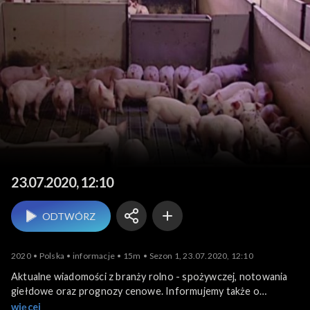
Agrobiznes
23.07.2020, 12:10
ODTWÓRZ
2020
Polska
informacje
15m
Sezon 1, 23.07.2020, 12:10
Aktualne wiadomości z branży rolno - spożywczej, notowania
giełdowe oraz prognozy cenowe. Informujemy także o
krajowych i zagranicznych wydarzeniach związanych z
więcej