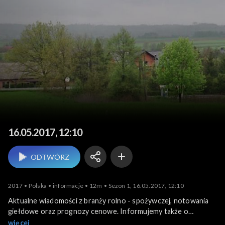
Agrobiznes
16.05.2017, 12:10
ODTWÓRZ
2017
Polska
informacje
12m
Sezon 1, 16.05.2017, 12:10
Aktualne wiadomości z branży rolno - spożywczej, notowania
giełdowe oraz prognozy cenowe. Informujemy także o
krajowych i zagranicznych wydarzeniach związanych z
więcej