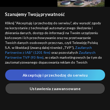
Szanujemy Twoją prywatność
Agrobiznes
Agrobiznes
Kliknij "Akceptuję i przechodzę do serwisu", aby wyrazić zgody
18.12.2025, 12:10
17.12.2025, 12:10
na korzystanie z technologii automatycznego śledzenia i
zbierania danych, dostęp do informacji na Twoim urządzeniu
końcowym i ich przechowywanie oraz na przetwarzanie
Twoich danych osobowych przez nas, czyli Telewizję Polską
S.A. w likwidacji (zwaną dalej również „TVP”),
Zaufanych
Partnerów z IAB* (1201 firm)
oraz pozostałych
Zaufanych
Partnerów TVP (93 firm)
, w celach marketingowych (w tym do
Agrobiznes
Agrobiznes
zautomatyzowanego dopasowania reklam do Twoich
16.12.2025, 12:10
15.12.2025, 12:10
zainteresowań i mierzenia ich skuteczności) i pozostałych,
które wskazujemy poniżej, a także zgody na udostępnianie
Akceptuję i przechodzę do serwisu
przez nas identyfikatora PPID do Google.
Twoje dane osobowe zbierane podczas odwiedzania przez
Ustawienia zaawansowane
Ciebie naszych
poszczególnych serwisów
zwanych dalej
„Portalem”, w tym informacje zapisywane za pomocą
technologii takich jak: pliki cookie, sygnalizatory WWW lub
innych podobnych technologii umożliwiających świadczenie
Agrobiznes
Agrobiznes
Główna
Szukaj
Moja lista
Na żywo
Więcej
dopasowanych i bezpiecznych usług, personalizację treści
12.12.2025, 12:10
11.12.2025, 12:10