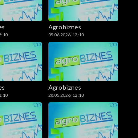
es
Agrobiznes
2:10
05.06.2026, 12:10
es
Agrobiznes
2:10
28.05.2026, 12:10