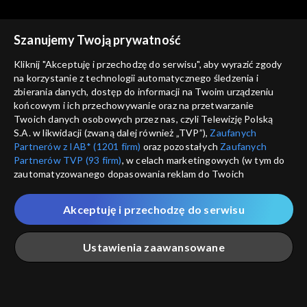
Szanujemy Twoją prywatność
Agrobiznes
Agrobiznes
Kliknij "Akceptuję i przechodzę do serwisu", aby wyrazić zgody
18.12.2025, 12:10
17.12.2025, 12:10
na korzystanie z technologii automatycznego śledzenia i
zbierania danych, dostęp do informacji na Twoim urządzeniu
końcowym i ich przechowywanie oraz na przetwarzanie
Twoich danych osobowych przez nas, czyli Telewizję Polską
S.A. w likwidacji (zwaną dalej również „TVP”),
Zaufanych
Partnerów z IAB* (1201 firm)
oraz pozostałych
Zaufanych
Partnerów TVP (93 firm)
, w celach marketingowych (w tym do
Agrobiznes
Agrobiznes
zautomatyzowanego dopasowania reklam do Twoich
16.12.2025, 12:10
15.12.2025, 12:10
zainteresowań i mierzenia ich skuteczności) i pozostałych,
które wskazujemy poniżej, a także zgody na udostępnianie
Akceptuję i przechodzę do serwisu
przez nas identyfikatora PPID do Google.
Twoje dane osobowe zbierane podczas odwiedzania przez
Ustawienia zaawansowane
Ciebie naszych
poszczególnych serwisów
zwanych dalej
„Portalem”, w tym informacje zapisywane za pomocą
technologii takich jak: pliki cookie, sygnalizatory WWW lub
innych podobnych technologii umożliwiających świadczenie
Agrobiznes
Agrobiznes
Główna
Szukaj
Moja lista
Na żywo
Więcej
dopasowanych i bezpiecznych usług, personalizację treści
12.12.2025, 12:10
11.12.2025, 12:10