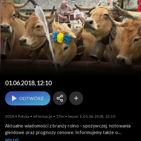
Agrobiznes
01.06.2018, 12:10
ODTWÓRZ
2018
Polska
informacje
17m
Sezon 1, 01.06.2018, 12:10
Aktualne wiadomości z branży rolno - spożywczej, notowania
giełdowe oraz prognozy cenowe. Informujemy także o
krajowych i zagranicznych wydarzeniach związanych z
więcej