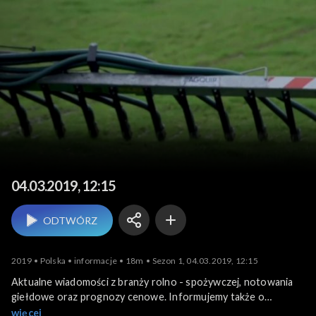
Agrobiznes
04.03.2019, 12:15
ODTWÓRZ
2019
Polska
informacje
18m
Sezon 1, 04.03.2019, 12:15
Aktualne wiadomości z branży rolno - spożywczej, notowania
giełdowe oraz prognozy cenowe. Informujemy także o
krajowych i zagranicznych wydarzeniach związanych z
więcej