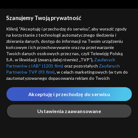
Szanujemy Twoją prywatność
Agrobiznes
Agrobiznes
Kliknij "Akceptuję i przechodzę do serwisu", aby wyrazić zgody
11.12.2025, 12:10
10.12.2025, 12:10
na korzystanie z technologii automatycznego śledzenia i
zbierania danych, dostęp do informacji na Twoim urządzeniu
końcowym i ich przechowywanie oraz na przetwarzanie
Twoich danych osobowych przez nas, czyli Telewizję Polską
S.A. w likwidacji (zwaną dalej również „TVP”),
Zaufanych
Partnerów z IAB* (1201 firm)
oraz pozostałych
Zaufanych
Partnerów TVP (93 firm)
, w celach marketingowych (w tym do
Agrobiznes
Agrobiznes
zautomatyzowanego dopasowania reklam do Twoich
09.12.2025, 12:10
08.12.2025, 12:10
zainteresowań i mierzenia ich skuteczności) i pozostałych,
które wskazujemy poniżej, a także zgody na udostępnianie
Akceptuję i przechodzę do serwisu
przez nas identyfikatora PPID do Google.
Twoje dane osobowe zbierane podczas odwiedzania przez
Ustawienia zaawansowane
Ciebie naszych
poszczególnych serwisów
zwanych dalej
„Portalem”, w tym informacje zapisywane za pomocą
technologii takich jak: pliki cookie, sygnalizatory WWW lub
innych podobnych technologii umożliwiających świadczenie
Agrobiznes
Agrobiznes
Główna
Szukaj
Moja lista
Na żywo
Więcej
dopasowanych i bezpiecznych usług, personalizację treści
05.12.2025, 12:10
04.12.2025, 12:10