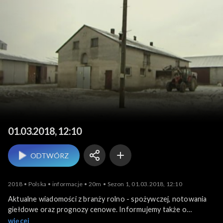
Agrobiznes
01.03.2018, 12:10
ODTWÓRZ
2018
Polska
informacje
20m
Sezon 1, 01.03.2018, 12:10
Aktualne wiadomości z branży rolno - spożywczej, notowania
giełdowe oraz prognozy cenowe. Informujemy także o
krajowych i zagranicznych wydarzeniach związanych z
więcej