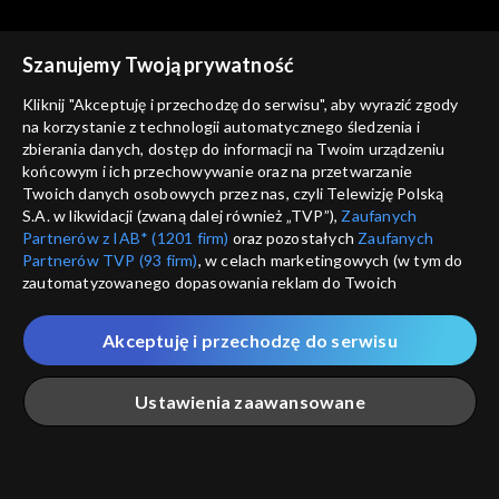
Szanujemy Twoją prywatność
Agrobiznes
Agrobiznes
Kliknij "Akceptuję i przechodzę do serwisu", aby wyrazić zgody
11.12.2025, 12:10
10.12.2025, 12:10
na korzystanie z technologii automatycznego śledzenia i
zbierania danych, dostęp do informacji na Twoim urządzeniu
końcowym i ich przechowywanie oraz na przetwarzanie
Twoich danych osobowych przez nas, czyli Telewizję Polską
S.A. w likwidacji (zwaną dalej również „TVP”),
Zaufanych
Partnerów z IAB* (1201 firm)
oraz pozostałych
Zaufanych
Partnerów TVP (93 firm)
, w celach marketingowych (w tym do
Agrobiznes
Agrobiznes
zautomatyzowanego dopasowania reklam do Twoich
09.12.2025, 12:10
08.12.2025, 12:10
zainteresowań i mierzenia ich skuteczności) i pozostałych,
które wskazujemy poniżej, a także zgody na udostępnianie
Akceptuję i przechodzę do serwisu
przez nas identyfikatora PPID do Google.
Twoje dane osobowe zbierane podczas odwiedzania przez
Ustawienia zaawansowane
Ciebie naszych
poszczególnych serwisów
zwanych dalej
„Portalem”, w tym informacje zapisywane za pomocą
technologii takich jak: pliki cookie, sygnalizatory WWW lub
innych podobnych technologii umożliwiających świadczenie
Agrobiznes
Agrobiznes
Główna
Szukaj
Moja lista
Na żywo
Więcej
dopasowanych i bezpiecznych usług, personalizację treści
05.12.2025, 12:10
04.12.2025, 12:10