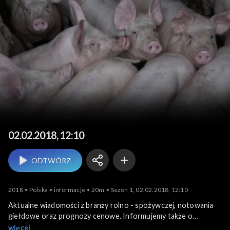
Agrobiznes
02.02.2018, 12:10
ODTWÓRZ
2018
Polska
informacje
20m
Sezon 1, 02.02.2018, 12:10
Aktualne wiadomości z branży rolno - spożywczej, notowania
giełdowe oraz prognozy cenowe. Informujemy także o
krajowych i zagranicznych wydarzeniach związanych z
więcej