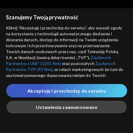
Szanujemy Twoją prywatność
Agrobiznes
Agrobiznes
Kliknij "Akceptuję i przechodzę do serwisu", aby wyrazić zgody
11.12.2025, 12:10
10.12.2025, 12:10
na korzystanie z technologii automatycznego śledzenia i
zbierania danych, dostęp do informacji na Twoim urządzeniu
końcowym i ich przechowywanie oraz na przetwarzanie
Twoich danych osobowych przez nas, czyli Telewizję Polską
S.A. w likwidacji (zwaną dalej również „TVP”),
Zaufanych
Partnerów z IAB* (1201 firm)
oraz pozostałych
Zaufanych
Partnerów TVP (93 firm)
, w celach marketingowych (w tym do
Agrobiznes
Agrobiznes
zautomatyzowanego dopasowania reklam do Twoich
09.12.2025, 12:10
08.12.2025, 12:10
zainteresowań i mierzenia ich skuteczności) i pozostałych,
które wskazujemy poniżej, a także zgody na udostępnianie
Akceptuję i przechodzę do serwisu
przez nas identyfikatora PPID do Google.
Twoje dane osobowe zbierane podczas odwiedzania przez
Ustawienia zaawansowane
Ciebie naszych
poszczególnych serwisów
zwanych dalej
„Portalem”, w tym informacje zapisywane za pomocą
technologii takich jak: pliki cookie, sygnalizatory WWW lub
innych podobnych technologii umożliwiających świadczenie
Agrobiznes
Agrobiznes
Główna
Szukaj
Moja lista
Na żywo
Więcej
dopasowanych i bezpiecznych usług, personalizację treści
05.12.2025, 12:10
04.12.2025, 12:10