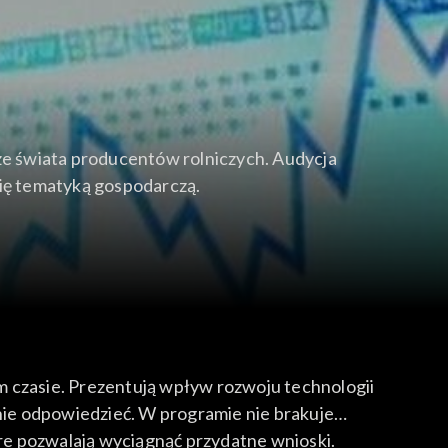
e świata producentów rolniczych. Audycja
się tematyką gospodarczą.
m czasie. Prezentują wpływ rozwoju technologii
 nie odpowiedzieć. W programie nie brakuje
óre pozwalają wyciągnąć przydatne wnioski.