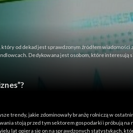
, który od dekad jest sprawdzonym źródłem wiadomości z
 handlowcach. Dedykowana jest osobom, które interesują 
iznes”?
ze trendy, jakie zdominowały branżę rolniczą w ostatni
zwania stoją przed tym sektorem gospodarki i próbują na
wielu lat opiera się on na sprawdzonych statystykach, kt