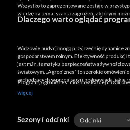
Wszystko to zaprezentowane zostaje w przystępne
wiedzę na temat szans i zagrożeń, z którymi można
Dlaczego warto oglądać progra
Widzowie audycji mogą przyjrzeć się dynamice zm
gospodarstwem rolnym. Efektywność produkcji t
jest m.in. tematyka bezpieczeństwa żywnościowe
światowym. „Agrobiznes” to szerokie omówienie
zachodzących w przepisach i podpowiada, jakie r
Program „Agrobiznes” można w każdej chwili obe
więcej
Sezony i odcinki
Odcinki