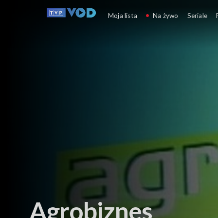
Agrobiznes
Moja lista
Na żywo
Seriale
Agrobiznes