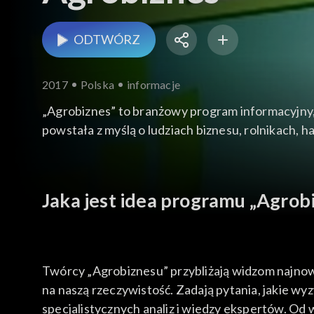
ODTWÓRZ
2017
Polska
informacje
„Agrobiznes” to branżowy program informacyjny
powstała z myślą o ludziach biznesu, rolnikach,
Jaka jest idea programu „Agrob
Twórcy „Agrobiznesu” przybliżają widzom najnows
na naszą rzeczywistość. Zadają pytania, jakie wy
specjalistycznych analiz i wiedzy ekspertów. Od 