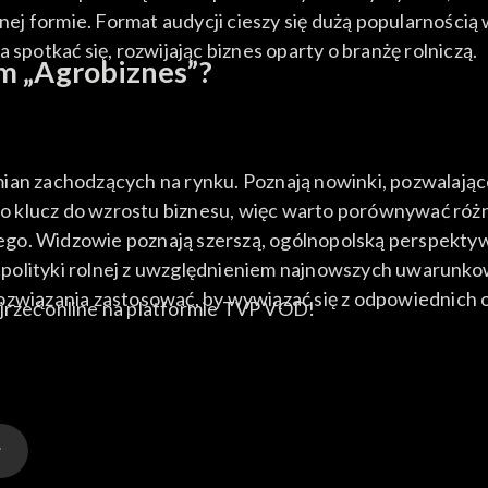
j formie. Format audycji cieszy się dużą popularnością
 spotkać się, rozwijając biznes oparty o branżę rolniczą.
m „Agrobiznes”?
ian zachodzących na rynku. Poznają nowinki, pozwalając
o klucz do wzrostu biznesu, więc warto porównywać r
go. Widzowie poznają szerszą, ogólnopolską perspektyw
 polityki rolnej z uwzględnieniem najnowszych uwarun
ozwiązania zastosować, by wywiązać się z odpowiednich 
jrzeć online na platformie TVP VOD!