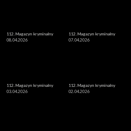
112. Magazyn kryminalny
112. Magazyn kryminalny
08.04.2026
07.04.2026
112. Magazyn kryminalny
112. Magazyn kryminalny
03.04.2026
02.04.2026