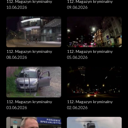
112. Magazyn kryminalny
112. Magazyn kryminalny
10.06.2026
09.06.2026
112. Magazyn kryminalny
112. Magazyn kryminalny
08.06.2026
05.06.2026
112. Magazyn kryminalny
112. Magazyn kryminalny
03.06.2026
02.06.2026