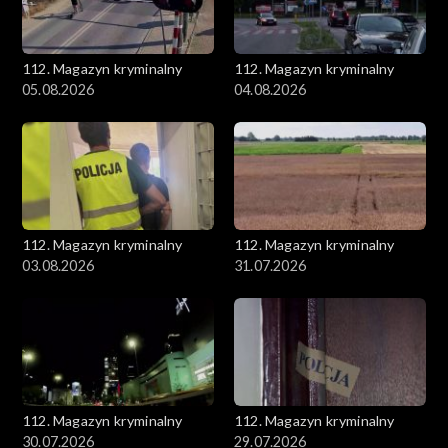
112. Magazyn kryminalny
112. Magazyn kryminalny
05.08.2026
04.08.2026
112. Magazyn kryminalny
112. Magazyn kryminalny
03.08.2026
31.07.2026
112. Magazyn kryminalny
112. Magazyn kryminalny
30.07.2026
29.07.2026