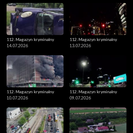
112. Magazyn kryminalny
112. Magazyn kryminalny
14.07.2026
13.07.2026
112. Magazyn kryminalny
112. Magazyn kryminalny
10.07.2026
09.07.2026