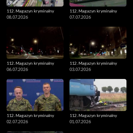
112. Magazyn kryminalny
112. Magazyn kryminalny
08.07.2026
07.07.2026
112. Magazyn kryminalny
112. Magazyn kryminalny
06.07.2026
03.07.2026
112. Magazyn kryminalny
112. Magazyn kryminalny
02.07.2026
01.07.2026