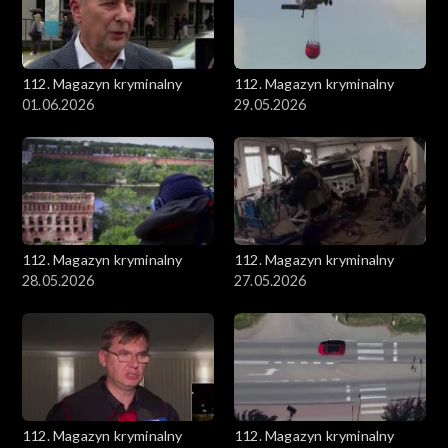
112. Magazyn kryminalny
112. Magazyn kryminalny
01.06.2026
29.05.2026
112. Magazyn kryminalny
112. Magazyn kryminalny
28.05.2026
27.05.2026
112. Magazyn kryminalny
112. Magazyn kryminalny