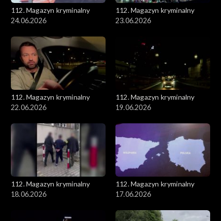
112. Magazyn kryminalny
112. Magazyn kryminalny
24.06.2026
23.06.2026
112. Magazyn kryminalny
112. Magazyn kryminalny
22.06.2026
19.06.2026
112. Magazyn kryminalny
112. Magazyn kryminalny
18.06.2026
17.06.2026