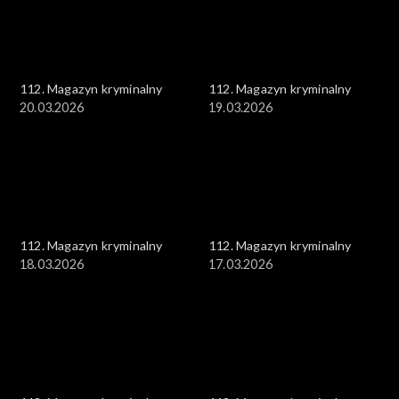
112. Magazyn kryminalny
112. Magazyn kryminalny
20.03.2026
19.03.2026
112. Magazyn kryminalny
112. Magazyn kryminalny
18.03.2026
17.03.2026