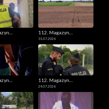
azyn
112. Magazyn
31.07.2026
ny
kryminalny
azyn
112. Magazyn
24.07.2026
ny
kryminalny