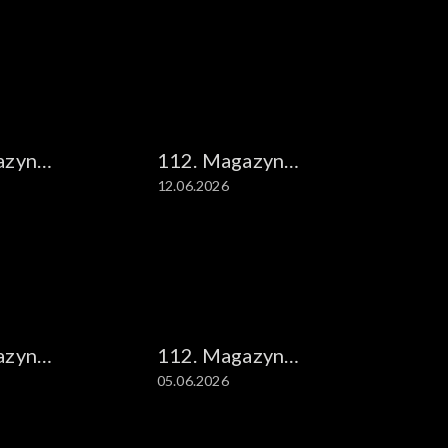
azyn
112. Magazyn
12.06.2026
ny
kryminalny
azyn
112. Magazyn
05.06.2026
ny
kryminalny