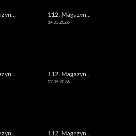
azyn
112. Magazyn
14.05.2026
ny
kryminalny
azyn
112. Magazyn
07.05.2026
ny
kryminalny
azyn
112. Magazyn