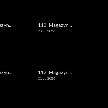
azyn
112. Magazyn
28.05.2026
ny
kryminalny
azyn
112. Magazyn
21.05.2026
ny
kryminalny