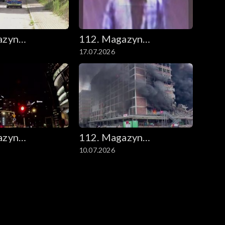
azyn
112. Magazyn
17.07.2026
ny
kryminalny
azyn
112. Magazyn
10.07.2026
ny
kryminalny