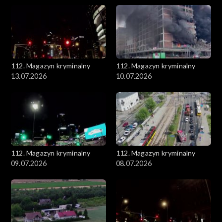
112. Magazyn kryminalny
112. Magazyn kryminalny
13.07.2026
10.07.2026
112. Magazyn kryminalny
112. Magazyn kryminalny
09.07.2026
08.07.2026