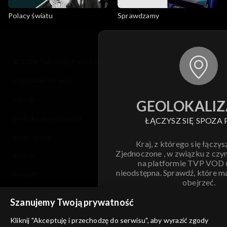
Polacy światu
Sprawdzamy
© 2026 Telewizja Polska S.A. w likwidacji
regulamin serwisu
cennik
GEOLOKALIZ
polityka prywatności
ŁĄCZYSZ SIĘ SPOZA 
moje zgody
Kraj, z którego się łączys
Zjednoczone , w związku z czy
pomoc
na platformie TVP VOD
nieodstępna. Sprawdź, które m
kontakt
obejrzeć.
voucher
Szanujemy Twoją prywatność
Nie pokazuj pon
dostępność
Kliknij "Akceptuję i przechodzę do serwisu", aby wyrazić zgody