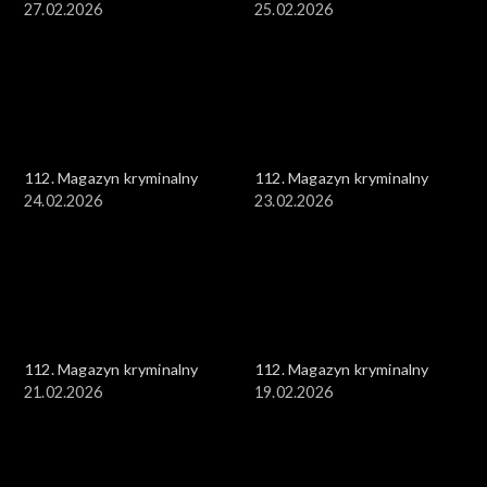
27.02.2026
25.02.2026
112. Magazyn kryminalny
112. Magazyn kryminalny
24.02.2026
23.02.2026
112. Magazyn kryminalny
112. Magazyn kryminalny
21.02.2026
19.02.2026