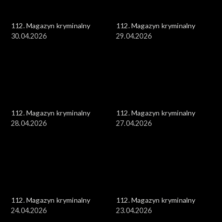
112. Magazyn kryminalny
112. Magazyn kryminalny
30.04.2026
29.04.2026
112. Magazyn kryminalny
112. Magazyn kryminalny
28.04.2026
27.04.2026
112. Magazyn kryminalny
112. Magazyn kryminalny
24.04.2026
23.04.2026