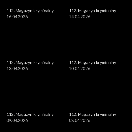
112. Magazyn kryminalny
112. Magazyn kryminalny
16.04.2026
14.04.2026
112. Magazyn kryminalny
112. Magazyn kryminalny
13.04.2026
10.04.2026
112. Magazyn kryminalny
112. Magazyn kryminalny
09.04.2026
08.04.2026