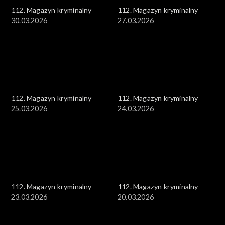
112. Magazyn kryminalny
112. Magazyn kryminalny
30.03.2026
27.03.2026
112. Magazyn kryminalny
112. Magazyn kryminalny
25.03.2026
24.03.2026
112. Magazyn kryminalny
112. Magazyn kryminalny
23.03.2026
20.03.2026