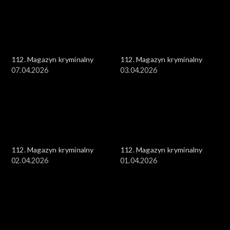
112. Magazyn kryminalny
112. Magazyn kryminalny
07.04.2026
03.04.2026
112. Magazyn kryminalny
112. Magazyn kryminalny
02.04.2026
01.04.2026