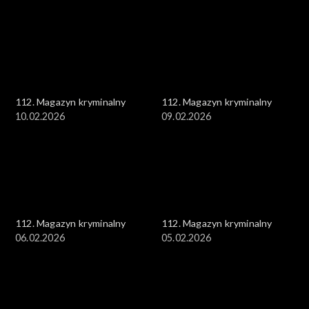
112. Magazyn kryminalny
112. Magazyn kryminalny
10.02.2026
09.02.2026
112. Magazyn kryminalny
112. Magazyn kryminalny
06.02.2026
05.02.2026