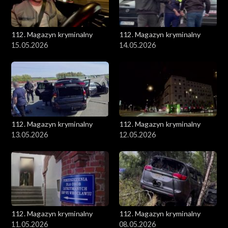
112. Magazyn kryminalny
112. Magazyn kryminalny
15.05.2026
14.05.2026
112. Magazyn kryminalny
112. Magazyn kryminalny
13.05.2026
12.05.2026
112. Magazyn kryminalny
112. Magazyn kryminalny
11.05.2026
08.05.2026