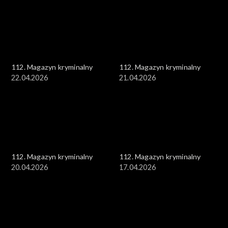
112. Magazyn kryminalny
112. Magazyn kryminalny
22.04.2026
21.04.2026
112. Magazyn kryminalny
112. Magazyn kryminalny
20.04.2026
17.04.2026