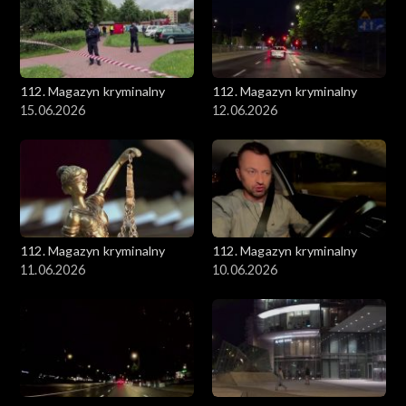
112. Magazyn kryminalny
112. Magazyn kryminalny
15.06.2026
12.06.2026
112. Magazyn kryminalny
112. Magazyn kryminalny
11.06.2026
10.06.2026