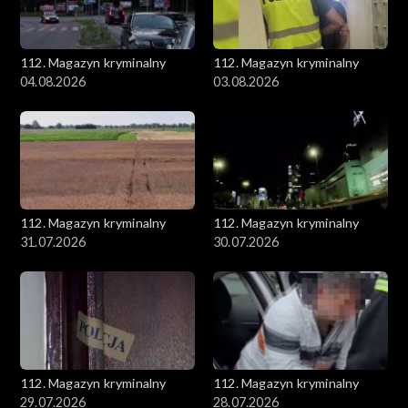
112. Magazyn kryminalny
112. Magazyn kryminalny
04.08.2026
03.08.2026
112. Magazyn kryminalny
112. Magazyn kryminalny
31.07.2026
30.07.2026
112. Magazyn kryminalny
112. Magazyn kryminalny
29.07.2026
28.07.2026