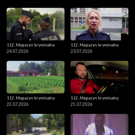
112. Magazyn kryminalny
112. Magazyn kryminalny
24.07.2026
23.07.2026
112. Magazyn kryminalny
112. Magazyn kryminalny
22.07.2026
21.07.2026