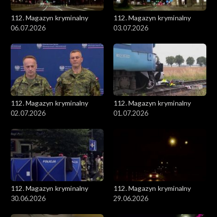
112. Magazyn kryminalny
112. Magazyn kryminalny
06.07.2026
03.07.2026
112. Magazyn kryminalny
112. Magazyn kryminalny
02.07.2026
01.07.2026
112. Magazyn kryminalny
112. Magazyn kryminalny
30.06.2026
29.06.2026