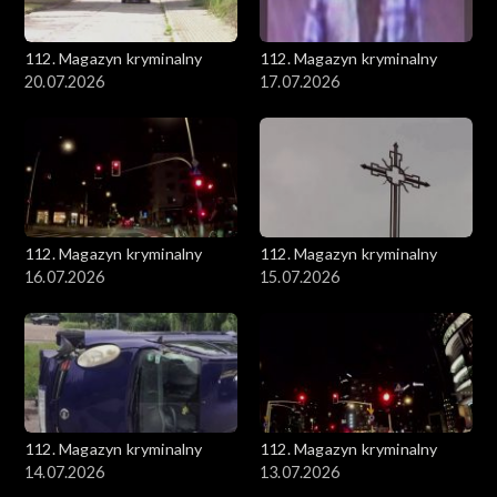
112. Magazyn kryminalny
112. Magazyn kryminalny
20.07.2026
17.07.2026
112. Magazyn kryminalny
112. Magazyn kryminalny
16.07.2026
15.07.2026
112. Magazyn kryminalny
112. Magazyn kryminalny
14.07.2026
13.07.2026