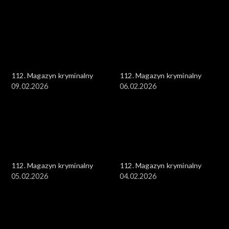
112. Magazyn kryminalny
112. Magazyn kryminalny
09.02.2026
06.02.2026
112. Magazyn kryminalny
112. Magazyn kryminalny
05.02.2026
04.02.2026