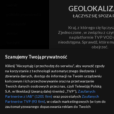
cennik
GEOLOKALIZ
polityka prywatności
ŁĄCZYSZ SIĘ SPOZA 
moje zgody
Kraj, z którego się łączys
Zjednoczone , w związku z czy
pomoc
na platformie TVP VOD
nieodstępna. Sprawdź, które m
kontakt
obejrzeć.
voucher
Szanujemy Twoją prywatność
Nie pokazuj pon
dostępność
Kliknij "Akceptuję i przechodzę do serwisu", aby wyrazić zgody
na korzystanie z technologii automatycznego śledzenia i
informacje o dostawcy usług
ANULUJ
SP
zbierania danych, dostęp do informacji na Twoim urządzeniu
końcowym i ich przechowywanie oraz na przetwarzanie
Twoich danych osobowych przez nas, czyli Telewizję Polską
S.A. w likwidacji (zwaną dalej również „TVP”),
Zaufanych
Partnerów z IAB* (1201 firm)
oraz pozostałych
Zaufanych
Partnerów TVP (93 firm)
, w celach marketingowych (w tym do
zautomatyzowanego dopasowania reklam do Twoich
zainteresowań i mierzenia ich skuteczności) i pozostałych,