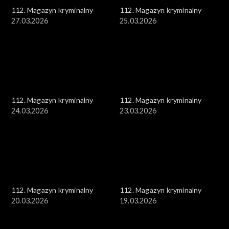
112. Magazyn kryminalny
112. Magazyn kryminalny
27.03.2026
25.03.2026
112. Magazyn kryminalny
112. Magazyn kryminalny
24.03.2026
23.03.2026
112. Magazyn kryminalny
112. Magazyn kryminalny
20.03.2026
19.03.2026