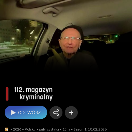
112. Magazyn kryminal
ODTWÓRZ
2026
Polska
publicystyka
15m
Sezon 1, 18.02.2026