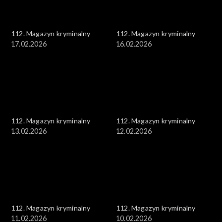
112. Magazyn kryminalny
112. Magazyn kryminalny
17.02.2026
16.02.2026
112. Magazyn kryminalny
112. Magazyn kryminalny
13.02.2026
12.02.2026
112. Magazyn kryminalny
112. Magazyn kryminalny
11.02.2026
10.02.2026