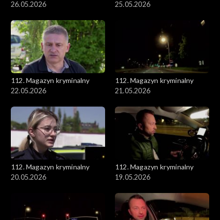
26.05.2026
25.05.2026
112. Magazyn kryminalny
112. Magazyn kryminalny
22.05.2026
21.05.2026
112. Magazyn kryminalny
112. Magazyn kryminalny
20.05.2026
19.05.2026