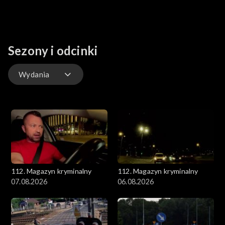
Sezony i odcinki
Wydania
Wydania
112. Magazyn kryminalny
112. Magazyn kryminalny
07.08.2026
06.08.2026