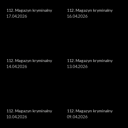
112. Magazyn kryminalny
112. Magazyn kryminalny
17.04.2026
16.04.2026
112. Magazyn kryminalny
112. Magazyn kryminalny
14.04.2026
13.04.2026
112. Magazyn kryminalny
112. Magazyn kryminalny
10.04.2026
09.04.2026