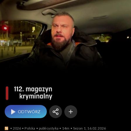
112. Magazyn kryminal
ODTWÓRZ
2026
Polska
publicystyka
14m
Sezon 1, 16.02.2026