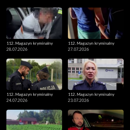
112. Magazyn kryminalny
112. Magazyn kryminalny
28.07.2026
27.07.2026
112. Magazyn kryminalny
112. Magazyn kryminalny
24.07.2026
23.07.2026