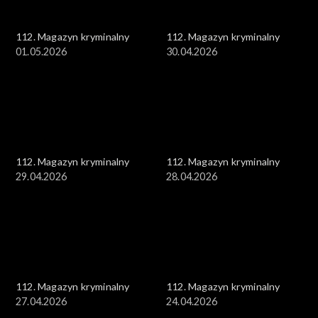
112. Magazyn kryminalny
112. Magazyn kryminalny
01.05.2026
30.04.2026
112. Magazyn kryminalny
112. Magazyn kryminalny
29.04.2026
28.04.2026
112. Magazyn kryminalny
112. Magazyn kryminalny
27.04.2026
24.04.2026