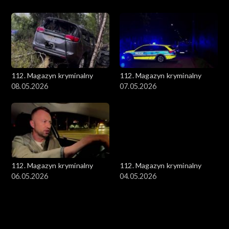
112. Magazyn kryminalny
112. Magazyn kryminalny
08.05.2026
07.05.2026
112. Magazyn kryminalny
112. Magazyn kryminalny
06.05.2026
04.05.2026