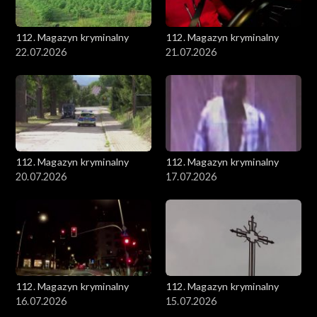
112. Magazyn kryminalny
112. Magazyn kryminalny
22.07.2026
21.07.2026
112. Magazyn kryminalny
112. Magazyn kryminalny
20.07.2026
17.07.2026
112. Magazyn kryminalny
112. Magazyn kryminalny
16.07.2026
15.07.2026