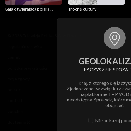
Gala otwierająca polską
Trochę kultury
prezydencję w Radzie Unii
Europejskiej
© 2026 Telewizja Polska S.A. w likwidacji
regulamin serwisu
cennik
GEOLOKALIZ
polityka prywatności
ŁĄCZYSZ SIĘ SPOZA 
moje zgody
Kraj, z którego się łączys
Zjednoczone , w związku z czy
pomoc
na platformie TVP VOD
nieodstępna. Sprawdź, które m
kontakt
obejrzeć.
voucher
Nie pokazuj pon
dostępność