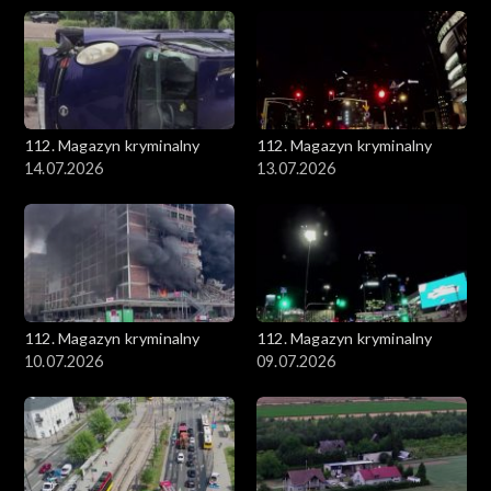
112. Magazyn kryminalny
112. Magazyn kryminalny
14.07.2026
13.07.2026
112. Magazyn kryminalny
112. Magazyn kryminalny
10.07.2026
09.07.2026