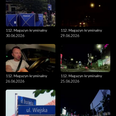
112. Magazyn kryminalny
112. Magazyn kryminalny
30.06.2026
29.06.2026
112. Magazyn kryminalny
112. Magazyn kryminalny
26.06.2026
25.06.2026