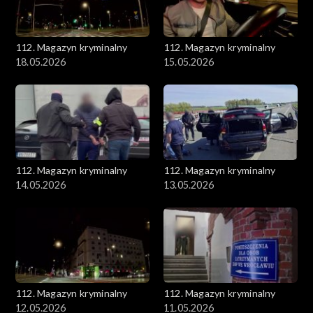
112. Magazyn kryminalny
112. Magazyn kryminalny
18.05.2026
15.05.2026
112. Magazyn kryminalny
112. Magazyn kryminalny
14.05.2026
13.05.2026
112. Magazyn kryminalny
112. Magazyn kryminalny
12.05.2026
11.05.2026