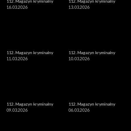
112. Magazyn kryminalny
112. Magazyn kryminalny
16.03.2026
13.03.2026
112. Magazyn kryminalny
112. Magazyn kryminalny
11.03.2026
10.03.2026
112. Magazyn kryminalny
112. Magazyn kryminalny
09.03.2026
06.03.2026