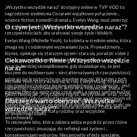
„Wszystko wszędzie naraz” dostępny online w TVP VOD to
nagrodzone siedmioma Oscarami wyjątkowe połączenie
science fiction, komedii i dramatu. Evelyn Wang, musi zmierzyć
O czym jest „Wszystko wszędzie naraz”?
się z różnymi wersjami siebie w alternatywnych
rzeczywistościach, aby uratować swoje życie i bliskich.
Evelyn Wang (Michelle Yeoh), to kobieta w średnim wieku, która
zmaga się z codziennymi wyzwaniami życia. Prowadzi mały
biznes, opiekuje się starszym ojcem i stara się poradzić sobie z
Ciekawostki o filmie „Wszystko wszędzie
rosnącymi problemami małżeńskimi. Wszystko to staje się
jeszcze bardziej skomplikowane, gdy dowiaduje się, że jest
naraz”
kluczem do multiwersum – sieci alternatywnych rzeczywistości,
gdzie jej życie potoczyło się zupełnie inaczej. W każdej z tych
Michelle Yeoh, która wciela się w rolę Evelyn Wang, to jedna z
rzeczywistości kobieta ma inne umiejętności i osiągnięcia – jest
najbardziej rozpoznawalnych aktorek w Hollywood, znana z
gwiazdą filmową, mistrzynią sztuk walki, a nawet szefem kuchni
takich filmów jak „Przyczajony tygrys, ukryty smok” oraz „Crazy
Teppanyaki. Gdy nadchodzi zagrożenie ze strony mrocznych sił,
Dlaczego warto obejrzeć „Wszystko
Rich Asians”. Film jest dziełem reżyserskiego duetu Daniela
Evelyn musi połączyć wszystkie te doświadczenia, aby ocalić nie
Kwana i Daniela Scheinerta i został doceniony 7 Oscarami i aż
wszędzie naraz”?
tylko swoje życie, ale i całą rodzinę oraz wszystkie
87 innymi nagrodami.
wszechświaty.
To niezwykłe kino, które zabiera widza w podróż przez różne
rzeczywistości, zmuszając do refleksji nad życiem i
konsekwencjami wyborów. Niesamowite efekty specjalne,