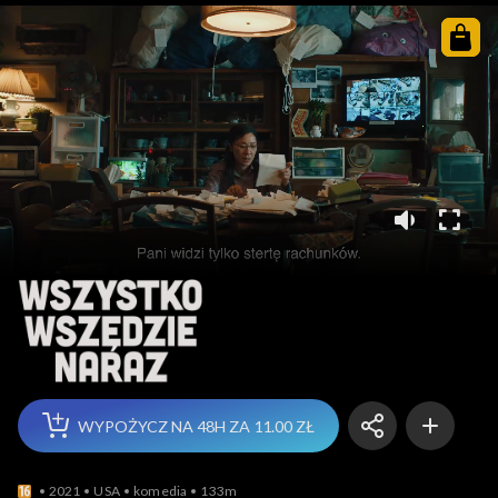
Wszystko wszędzie na
WYPOŻYCZ NA 48H ZA 11.00 ZŁ
2021
USA
komedia
133m