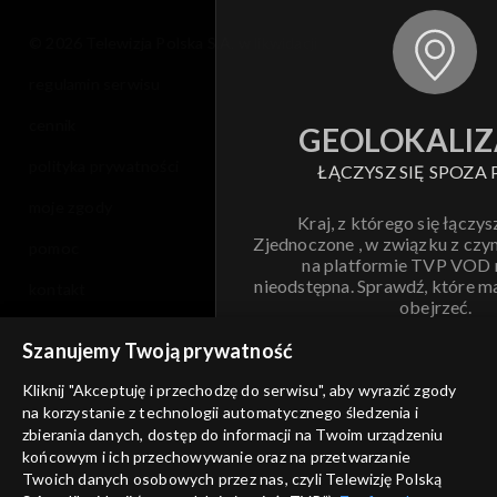
© 2026 Telewizja Polska S.A. w likwidacji
regulamin serwisu
cennik
GEOLOKALIZ
polityka prywatności
ŁĄCZYSZ SIĘ SPOZA 
moje zgody
Kraj, z którego się łączys
Zjednoczone , w związku z czy
pomoc
na platformie TVP VOD
nieodstępna. Sprawdź, które m
kontakt
obejrzeć.
voucher
Szanujemy Twoją prywatność
Nie pokazuj pon
dostępność
Kliknij "Akceptuję i przechodzę do serwisu", aby wyrazić zgody
informacje o dostawcy usług
na korzystanie z technologii automatycznego śledzenia i
ANULUJ
SP
zbierania danych, dostęp do informacji na Twoim urządzeniu
końcowym i ich przechowywanie oraz na przetwarzanie
Twoich danych osobowych przez nas, czyli Telewizję Polską