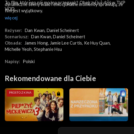
To film, którego nie można przegapić! Obejrzyj już dziś w TVP
dynamiczne sceny walki i emocjonalne momenty sprawiają, że
VOD.
film jest wyjątkowy.
więcej
Reżyser:
Dan Kwan
, 
Daniel Scheinert
Scenariusz:
Dan Kwan
, 
Daniel Scheinert
Obsada:
James Hong
, 
Jamie Lee Curtis
, 
Ke Huy Quan
, 
Michelle Yeoh
, 
Stephanie Hsu
Napisy:
Polski
Rekomendowane dla Ciebie
PROSTO Z KINA