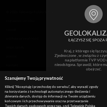
© 2026 Telewizja Polska S.A. w likwidacji
regulamin serwisu
cennik
GEOLOKALIZ
polityka prywatności
ŁĄCZYSZ SIĘ SPOZA 
moje zgody
Kraj, z którego się łączys
Zjednoczone , w związku z czy
pomoc
na platformie TVP VOD
nieodstępna. Sprawdź, które m
kontakt
obejrzeć.
voucher
Szanujemy Twoją prywatność
Nie pokazuj pon
dostępność
Kliknij "Akceptuję i przechodzę do serwisu", aby wyrazić zgody
na korzystanie z technologii automatycznego śledzenia i
informacje o dostawcy usług
ANULUJ
SP
zbierania danych, dostęp do informacji na Twoim urządzeniu
końcowym i ich przechowywanie oraz na przetwarzanie
Twoich danych osobowych przez nas, czyli Telewizję Polską