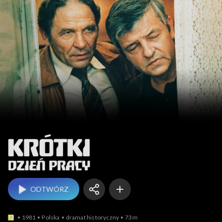
Krótki dzień pracy
ODTWÓRZ
1981
Polska
dramat historyczny
73m