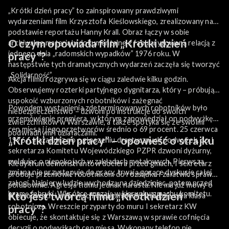
„Krótki dzień pracy” to zainspirowany prawdziwymi
wydarzeniami film Krzysztofa Kieślowskiego, zrealizowany na
podstawie reportażu Hanny Krall. Obraz łączy w sobie
O czym opowiada film „Krótki dzień
archiwalne materiały dokumentalne z fabularyzowaną relacją z
jednego dnia „radomskich wypadków” 1976 roku. W
pracy”?
następstwie tych dramatycznych wydarzeń zaczęła się tworzyć
„Solidarność”.
Akcja filmu rozgrywa się w ciągu zaledwie kilku godzin.
Obserwujemy rozterki partyjnego dygnitarza, który – próbując
uspokoić wzburzonych robotników i zażegnać
Powodem wystąpienia zdeterminowanych robotników było
niebezpieczeństwo – dzwoni po instrukcje do swoich
przemówienie premiera, w którym zapowiedział on podwyżkę
zwierzchników w Warszawie, a także spotyka się ze swoimi
cen mięsa i jego przetworów średnio o 69 procent. 25 czerwca
podwładnymi i działaczami.
„Krótki dzień pracy” – opowieść o strajku
1976 r., nazajutrz po ogłoszeniu drastycznych podwyżek, do I
sekretarza Komitetu Wojewódzkiego PZPR dzwoni dyżurny,
meldując o niepokojach w zakładach metalowych. Pierwsza
Kiedy tłum demonstrantów dociera przed gmach, I sekretarz
zmiana nie przystępuje do pracy, trwają gorące dyskusje całej
próbuje przemówić robotnikom do rozsądku i załatwić sprawę
załogi. Najpierw ludzie wychodzą na dziedziniec, potem przed
polubownie. Agresja tłumu jednak narasta. Nie ma już mowy o
bramę fabryki. Wkrótce ruszają w kierunku gmachu komitetu.
Kto jest twórcą filmu „Krótki dzień
prowodyrach i wybrykach chuligańskich, strajkuje cała klasa
robotnicza. Wreszcie przyparty do muru I sekretarz KW
pracy”?
obiecuje, że skontaktuje się z Warszawą w sprawie cofnięcia
decyzji o podwyżkach cen mięsa. Wykonany telefon nie