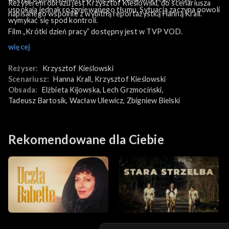
Reżyserem obrazu jest Krzysztof Kieślowski, do scenariusza
uspokaja jednak rozgniewanego tłumu. Sytuacja zaczyna powoli
napisanego wspólnie z wybitną reportażystką Hanną Krall.
wymykać się spod kontroli.
Film „Krótki dzień pracy” dostępny jest w TVP VOD.
więcej
Reżyser:
Krzysztof Kieślowski
Scenariusz:
Hanna Krall
, 
Krzysztof Kieślowski
Obsada:
Elżbieta Kijowska
, 
Lech Grzmociński
, 
Tadeusz Bartosik
, 
Wacław Ulewicz
, 
Zbigniew Bielski
Rekomendowane dla Ciebie