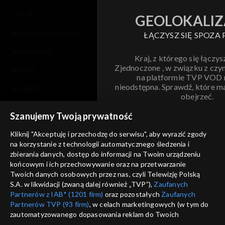
cennik
GEOLOKALIZ
polityka prywatności
ŁĄCZYSZ SIĘ SPOZA 
moje zgody
Kraj, z którego się łączys
Zjednoczone , w związku z czy
pomoc
na platformie TVP VOD
nieodstępna. Sprawdź, które m
kontakt
obejrzeć.
voucher
Szanujemy Twoją prywatność
Nie pokazuj pon
dostępność
Kliknij "Akceptuję i przechodzę do serwisu", aby wyrazić zgody
informacje o dostawcy usług
na korzystanie z technologii automatycznego śledzenia i
ANULUJ
SP
zbierania danych, dostęp do informacji na Twoim urządzeniu
końcowym i ich przechowywanie oraz na przetwarzanie
Twoich danych osobowych przez nas, czyli Telewizję Polską
S.A. w likwidacji (zwaną dalej również „TVP”),
Zaufanych
Partnerów z IAB* (1201 firm)
oraz pozostałych
Zaufanych
Partnerów TVP (93 firm)
, w celach marketingowych (w tym do
zautomatyzowanego dopasowania reklam do Twoich
zainteresowań i mierzenia ich skuteczności) i pozostałych,