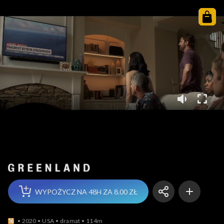
Greenland
WYPOŻYCZ NA 48H ZA 8.00 ZŁ
2020
USA
dramat
114m