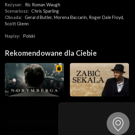
efektowny film katastroficzny, ale również trzymający w
Reżyser:
Ric Roman Waugh
napięciu thriller. Od samego początku widzowi towarzyszy
Scenariusz:
Chris Sparling
poczucie niepewności i strachu o los bohaterów co sprawia, że
Obsada:
Gerard Butler
, 
Morena Baccarin
, 
Roger Dale Floyd
, 
trudno oderwać wzrok od ekranu.
Scott Glenn
Napisy:
Polski
Rekomendowane dla Ciebie
© 2026 Telewizja Polska S.A. w likwidacji
regulamin serwisu