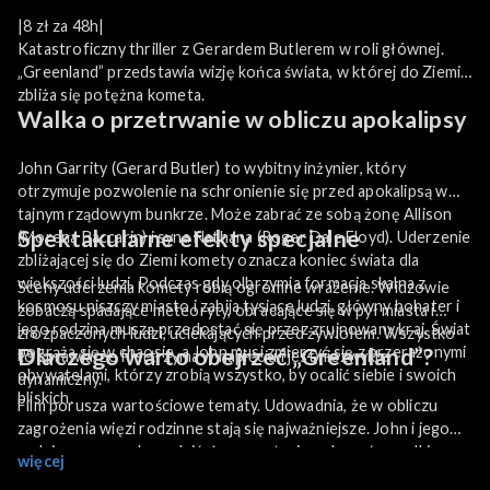
|8 zł za 48h|
Katastroficzny thriller z Gerardem Butlerem w roli głównej.
„Greenland” przedstawia wizję końca świata, w której do Ziemi
zbliża się potężna kometa.
Walka o przetrwanie w obliczu apokalipsy
John Garrity (Gerard Butler) to wybitny inżynier, który
otrzymuje pozwolenie na schronienie się przed apokalipsą w
tajnym rządowym bunkrze. Może zabrać ze sobą żonę Allison
Spektakularne efekty specjalne
(Morena Baccarin) i syna Nathana (Roger Dale Floyd). Uderzenie
zbliżającej się do Ziemi komety oznacza koniec świata dla
większości ludzi. Podczas gdy olbrzymia formacja skalna z
Sceny uderzenia komety robią ogromne wrażenie. Widzowie
kosmosu niszczy miasto i zabija tysiące ludzi, główny bohater i
zobaczą spadające meteoryty, obracające się w pył miasta i
jego rodzina muszą przedostać się przez zrujnowany kraj. Świat
zrozpaczonych ludzi, uciekających przed żywiołem. Wszystko
pogrąża się w chaosie, a John musi zmierzyć się z przerażonymi
Dlaczego warto obejrzeć „Greenland”?
to sprawia, że film trzyma w napięciu i jest niezwykle
obywatelami, którzy zrobią wszystko, by ocalić siebie i swoich
dynamiczny.
bliskich.
Film porusza wartościowe tematy. Udowadnia, że w obliczu
zagrożenia więzi rodzinne stają się najważniejsze. John i jego
rodzina muszą udowodnić, że są w stanie pokonać wszelkie
więcej
przeciwności, aby przetrwać. „Greenland” to nie tylko