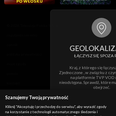
© 2026 Telewizja Polska S.A. w likwidacji
regulamin serwisu
cennik
GEOLOKALIZ
polityka prywatności
ŁĄCZYSZ SIĘ SPOZA 
moje zgody
Kraj, z którego się łączys
Zjednoczone , w związku z czy
pomoc
na platformie TVP VOD
nieodstępna. Sprawdź, które m
kontakt
obejrzeć.
voucher
Szanujemy Twoją prywatność
Nie pokazuj pon
dostępność
Kliknij "Akceptuję i przechodzę do serwisu", aby wyrazić zgody
informacje o dostawcy usług
na korzystanie z technologii automatycznego śledzenia i