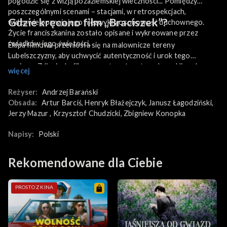
pogodzić się z wizją pozaziemskiej wieczności... Pomiędzy
poszczególnymi scenami – stacjami, w retrospekcjach,
Gdzie kręcono film „Braciszek”?
widzowie poznają jego niezwykłą osobowość duchownego.
Życie franciszkanina zostało opisane i wykreowane przez
świadków jego świętości.
Ekipa filmowa przeniosła się na malownicze tereny
Lubelszczyzny, aby uchwycić autentyczność i urok tego
regionu. Zdjęcia do filmu powstawały w trzech urokliwych
więcej
miejscowościach: Kazimierzu Dolnym – miasteczku słynącym z
renesansowej architektury i artystycznej atmosfery,
Reżyser:
Andrzej Barański
Wąwolnicy – niewielkiej miejscowości o bogatej historii,
Obsada:
Artur Barciś
, 
Henryk Błażejczyk
, 
Janusz Łagodziński
, 
Wilkowie - urokliwej wsi położonej w dolinie Wisły.
Jerzy Mazur
, 
Krzysztof Chudzicki
, 
Zbigniew Konopka
Napisy:
Polski
Rekomendowane dla Ciebie
PROSTO Z KINA