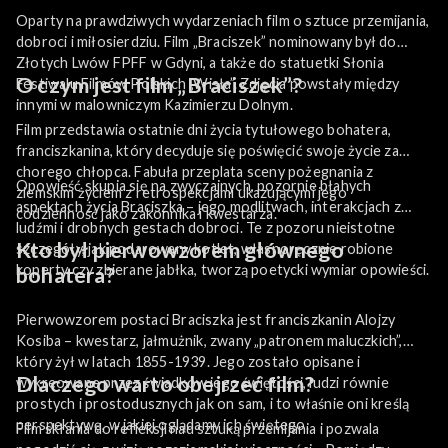
Oparty na prawdziwych wydarzeniach film o sztuce przemijania,
dobroci i miłosierdziu. Film „Braciszek” nominowany był do
Złotych Lwów FPFF w Gdyni, a także do statuetki Słonia
O czym jest film „Braciszek”?
Festiwalu Filmów Polskich „Wisła”. Zdjęcia powstały między
innymi w malowniczym Kazimierzu Dolnym.
Film przedstawia ostatnie dni życia tytułowego bohatera,
franciszkanina, który decyduje się poświęcić swoje życie za
chorego chłopca. Fabuła przeplata sceny pożegnania z
Opowieść skupia się na zwyczajnych, pozornie błahych
ziemskim życiem z retrospekcjami ukazującymi jego
aspektach życia Braciszka – jego modlitwach, interakcjach z
codzienność jako zakonnika i kwestarza.
ludźmi i drobnych gestach dobroci. Te z pozoru nieistotne
Kto był pierwowzorem głównego
szczegóły, jak podarowany kotlet, własnoręcznie robione
koperty czy zbierane jabłka, tworzą poetycki wymiar opowieści.
bohatera?
Pierwowzorem postaci Braciszka jest franciszkanin Alojzy
Kosiba – kwestarz, jałmużnik, zwany „patronem maluczkich”,
który żył w latach 1855-1939. Jego zostało opisane i
Dlaczego warto obejrzeć film?
wykreowane przez świadków jego świętości, ludzi równie
prostych i prostodusznych jak on sam, i to właśnie oni kreślą
perspektywę, w jakiej oglądamy ich świętego.
Film skłania do refleksji nad sztuką przemijania i pozwala