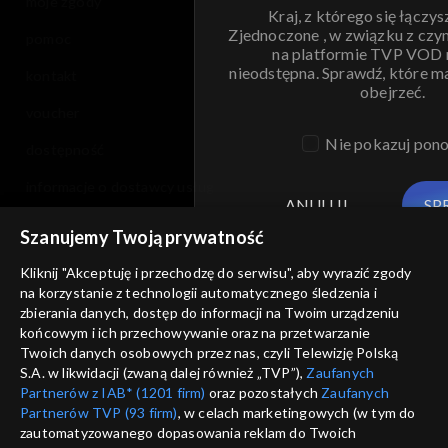
moje zgody
Kraj, z którego się łączys
Zjednoczone , w związku z czy
pomoc
na platformie TVP VOD
nieodstępna. Sprawdź, które m
kontakt
obejrzeć.
voucher
Nie pokazuj pon
dostępność
informacje o dostawcy usług
ANULUJ
SP
Szanujemy Twoją prywatność
Kliknij "Akceptuję i przechodzę do serwisu", aby wyrazić zgody
na korzystanie z technologii automatycznego śledzenia i
zbierania danych, dostęp do informacji na Twoim urządzeniu
końcowym i ich przechowywanie oraz na przetwarzanie
Twoich danych osobowych przez nas, czyli Telewizję Polską
S.A. w likwidacji (zwaną dalej również „TVP”),
Zaufanych
Partnerów z IAB* (1201 firm)
oraz pozostałych
Zaufanych
Partnerów TVP (93 firm)
, w celach marketingowych (w tym do
zautomatyzowanego dopasowania reklam do Twoich