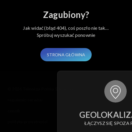
Zagubiony?
Jak widać (błąd 404), coś poszło nie tak…
Spróbuj wyszukać ponownie
STRONA GŁÓWNA
© 2026 Telewizja Polska S.A. w likwidacji
regulamin serwisu
cennik
GEOLOKALIZ
polityka prywatności
ŁĄCZYSZ SIĘ SPOZA 