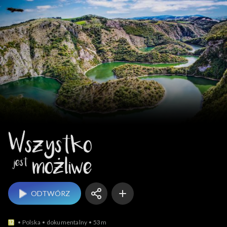
Wszystko jest możliwe
ODTWÓRZ
Polska
dokumentalny
53m