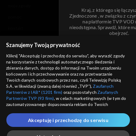
moje zgody
Kraj, z którego się łączys
Zjednoczone , w związku z czy
pomoc
na platformie TVP VOD
nieodstępna. Sprawdź, które m
kontakt
obejrzeć.
voucher
Szanujemy Twoją prywatność
Nie pokazuj pon
dostępność
Kliknij "Akceptuję i przechodzę do serwisu", aby wyrazić zgody
informacje o dostawcy usług
na korzystanie z technologii automatycznego śledzenia i
ANULUJ
SP
zbierania danych, dostęp do informacji na Twoim urządzeniu
końcowym i ich przechowywanie oraz na przetwarzanie
Twoich danych osobowych przez nas, czyli Telewizję Polską
S.A. w likwidacji (zwaną dalej również „TVP”),
Zaufanych
Partnerów z IAB* (1201 firm)
oraz pozostałych
Zaufanych
Partnerów TVP (93 firm)
, w celach marketingowych (w tym do
zautomatyzowanego dopasowania reklam do Twoich
zainteresowań i mierzenia ich skuteczności) i pozostałych,
które wskazujemy poniżej, a także zgody na udostępnianie
Akceptuję i przechodzę do serwisu
przez nas identyfikatora PPID do Google.
Twoje dane osobowe zbierane podczas odwiedzania przez