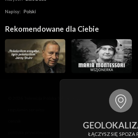
Napisy:
Polski
Rekomendowane dla Ciebie
© 2026 Telewizja Polska S.A. w likwidacji
regulamin serwisu
cennik
GEOLOKALIZ
polityka prywatności
ŁĄCZYSZ SIĘ SPOZA 