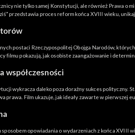
nicy nie tylko samej Konstytucji, ale również Prawa o 
i dziś” przedstawia proces reform końca XVIII wieku, unik
atorów
ybitnych postaci Rzeczypospolitej Obojga Narodów, który
filmu pokazują, jak osobiste zaangażowanie i determin
la współczesności
ucji wykracza daleko poza doraźny sukces polityczny. 
rawa. Film ukazuje, jak ideały zawarte w pierwszej eur
na
nym sposobem opowiadania o wydarzeniach z końca XVIII w