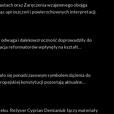
miastach oraz Zaręczenia wzajemnego obojga
ając uproszczeń i powierzchownych interpretacji.
ch odwaga i dalekowzroczność doprowadziły do
acja reformatorów wpłynęły na kształt
Stało się ponadczasowym symbolem dążenia do
opejskiej konstytucji pozostają aktualne
ieku. Reżyser Cyprian Demianiuk łączy materiały