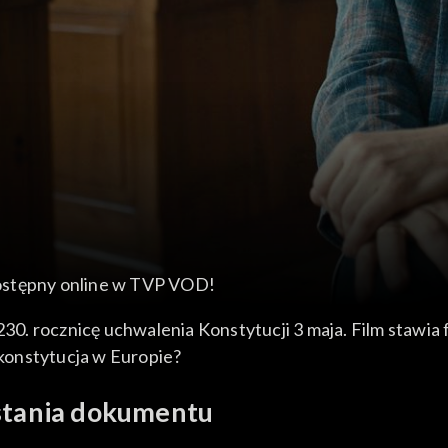
 dostępny online w TVP VOD!
230. rocznicę uchwalenia Konstytucji 3 maja. Film stawia f
konstytucja w Europie?
wstania dokumentu