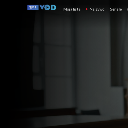
Trzeci maja, czyli dziś
Moja lista
Na żywo
Seriale