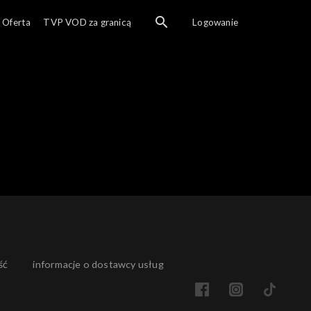
Ogl
Oferta
TVP VOD za granicą
Logowanie
ść
informacje o dostawcy usług