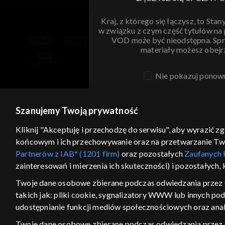
Kraj, z którego się łączysz, to Stan
w związku z czym część tytułów na
VOD może być nieodstępna. Spr
materiały możesz obejr
Nie pokazuj ponow
ANULUJ
SPR
Szanujemy Twoją prywatność
Kliknij "Akceptuję i przechodzę do serwisu", aby wyrazić z
końcowym i ich przechowywanie oraz na przetwarzanie Twoic
Partnerów z IAB* (1201 firm)
oraz pozostałych
Zaufanych 
zainteresowań i mierzenia ich skuteczności) i pozostałych,
Twoje dane osobowe zbierane podczas odwiedzania przez 
takich jak: pliki cookie, sygnalizatory WWW lub innych po
udostępnianie funkcji mediów społecznościowych oraz anal
Twoje dane osobowe zbierane podczas odwiedzania przez