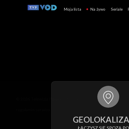
Moja lista
Na żywo
Seriale
© 2026 Telewizja Polska S.A. w likwidacji
regulamin serwisu
cennik
polityka prywatności
GEOLOKALIZA
ŁĄCZYSZ SIĘ SPOZA PO