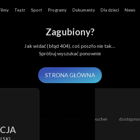
Filmy
Teatr
Sport
Programy
Dokumenty
Dla dzieci
News
Zagubiony?
Jak widać (błąd 404), coś poszło nie tak…
Spróbuj wyszukać ponownie
STRONA GŁÓWNA
moje zgody
pomoc
kontakt
voucher
dostępno
CJA
LSKI