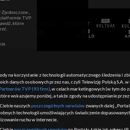
y Zjednoczone ,
 platformie TVP
awdź, które
zeć.
nie
AWDŹ
gody na korzystanie z technologii automatycznego śledzenia i z
h danych osobowych przez nas, czyli Telewizję Polską S.A. w l
Partnerów TVP (93 firm)
, w celach marketingowych (w tym do
 które wskazujemy poniżej, a także zgody na udostępnianie prze
Ciebie naszych
poszczególnych serwisów
zwanych dalej „Portal
dobnych technologii umożliwiających świadczenie dopasowanych i
izowanie ruchu w Internecie.
 Ciebie
poszczególnych serwisów
na Portalu, takie jak adresy I