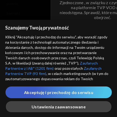
Zjednoczone , w związku z czy
pomoc
na platformie TVP VOD
nieodstępna. Sprawdź, które m
kontakt
obejrzeć.
voucher
Szanujemy Twoją prywatność
Nie pokazuj pon
dostępność
Kliknij "Akceptuję i przechodzę do serwisu", aby wyrazić zgody
informacje o dostawcy usług
na korzystanie z technologii automatycznego śledzenia i
ANULUJ
SP
zbierania danych, dostęp do informacji na Twoim urządzeniu
końcowym i ich przechowywanie oraz na przetwarzanie
Twoich danych osobowych przez nas, czyli Telewizję Polską
S.A. w likwidacji (zwaną dalej również „TVP”),
Zaufanych
Partnerów z IAB* (1201 firm)
oraz pozostałych
Zaufanych
Partnerów TVP (93 firm)
, w celach marketingowych (w tym do
zautomatyzowanego dopasowania reklam do Twoich
zainteresowań i mierzenia ich skuteczności) i pozostałych,
które wskazujemy poniżej, a także zgody na udostępnianie
Akceptuję i przechodzę do serwisu
przez nas identyfikatora PPID do Google.
Twoje dane osobowe zbierane podczas odwiedzania przez
Ustawienia zaawansowane
Ciebie naszych
poszczególnych serwisów
zwanych dalej
„Portalem”, w tym informacje zapisywane za pomocą