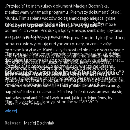
„Przyjęcie” to intrygujący dokument Macieja Bochniaka,
zrealizowany w ramach programu „Pierwszy dokument” Studia
Munka. Film zabiera widzów do tajemniczego miejsca, gdzie
O czym opowiada film „Przyjęcie”?
młodzi, „niezwyczajni” ludzie czekają na szansę, która może
odmienić ich życie. Produkcja łączy emocje, symbolikę i pytania
o to, co napędza ludzkie marzenia.
Akcja filmu toczy się w przestrzeni poważnej instytucji, w której
bohaterowie wykonują nietypowe rytuały, przemierzając
mroczne korytarze. Każda z tych postaci niesie ze sobą własne
Film porusza również uniwersalne tematy związane z ludzkimi
cele i nadzieje, ale wszyscy łączy pragnienie znalezienia swojej
dążeniami i gotowością do podejmowania ryzyka w imię marzeń.
drogi do sukcesu. Film ukazuje napięcie, jakie towarzyszy
„Przyjęcie” to opowieść o wytrwałości, wierze we własne
bohaterom, oraz różnorodność emocji, od niepewności po
Dlaczego warto obejrzeć film „Przyjęcie”?
możliwości i chwili, która może zmienić wszystko. Subtelne
determinację. Przestrzeń instytucji staje się metaforą
detale, symboliczne obrazy i bohaterowie pełni nadziei tworzą
życiowych wyzwań i prób, jakie trzeba pokonać, by osiągnąć cel.
wyjątkową narrację, która zostaje w pamięci na długo.
To nietuzinkowa produkcja, która pokazuje jak marzenia mogą
napędzać ludzi do działania. Film inspiruje do zastanowienia się
nad własnymi ambicjami i wyborami, jakie podejmujemy, by
Film „Przyjęcie” dostępny jest online w TVP VOD.
zmieniać swoje życie.
więcej
Reżyser:
Maciej Bochniak