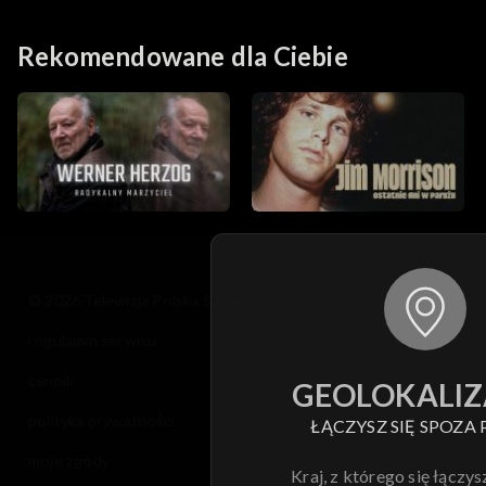
Rekomendowane dla Ciebie
© 2026 Telewizja Polska S.A. w likwidacji
regulamin serwisu
cennik
GEOLOKALIZ
polityka prywatności
ŁĄCZYSZ SIĘ SPOZA 
moje zgody
Kraj, z którego się łączys