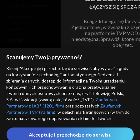
polityka prywatności
ŁĄCZYSZ SIĘ SPOZA 
moje zgody
Kraj, z którego się łączys
Zjednoczone , w związku z czy
pomoc
na platformie TVP VOD
nieodstępna. Sprawdź, które m
kontakt
obejrzeć.
voucher
Szanujemy Twoją prywatność
Nie pokazuj pon
dostępność
Kliknij "Akceptuję i przechodzę do serwisu", aby wyrazić zgody
informacje o dostawcy usług
na korzystanie z technologii automatycznego śledzenia i
ANULUJ
SP
zbierania danych, dostęp do informacji na Twoim urządzeniu
końcowym i ich przechowywanie oraz na przetwarzanie
Twoich danych osobowych przez nas, czyli Telewizję Polską
S.A. w likwidacji (zwaną dalej również „TVP”),
Zaufanych
Partnerów z IAB* (1201 firm)
oraz pozostałych
Zaufanych
Partnerów TVP (93 firm)
, w celach marketingowych (w tym do
zautomatyzowanego dopasowania reklam do Twoich
zainteresowań i mierzenia ich skuteczności) i pozostałych,
które wskazujemy poniżej, a także zgody na udostępnianie
Akceptuję i przechodzę do serwisu
przez nas identyfikatora PPID do Google.