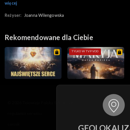
więcej
Reżyser:
Joanna Wilengowska
Rekomendowane dla Ciebie
TYLKO W TVP VOD
© 2026 Telewizja Polska S.A. w likwidacji
regulamin serwisu
cennik
GEOLOKALIZ