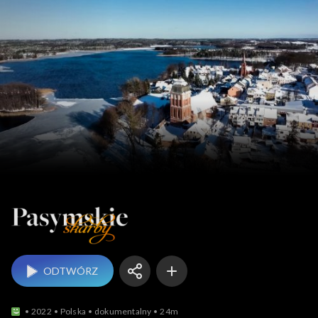
Pasymskie skarby
ODTWÓRZ
2022
Polska
dokumentalny
24m