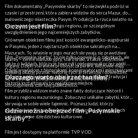
Film dokumentalny „Pasymskie skarby” to niezwykła podróż w
czasie i przestrzeni, która zabiera widzów do serca Mazur, do
malowniczego miasteczka Pasym. Produkcja ta rzuca światło na
O czym jest film?
bogatą historię i kulturę tego regionu, ze szczególnym
uwzględnieniem jego najcenniejszych zabytków.
Głównym obiektem filmu jest kościół ewangelicko-augsburski
w Pasymiu, jeden z najstarszych obiektów sakralnych na
Mazurach. To właśnie w jego murach skrywają się prawdziwe
Film „Pasymskie skarby” to nie tylko opowieść o zabytkach, ale
skarby – cenne manuskrypty, starodruki, a także zabytkowe
także o ludziach, którzy je tworzyli i pielęgnowali przez wieki.
organy. Dzięki staraniom proboszcza parafii, widzowie mają
Dzięki wywiadom z historykami, konserwatorami i mieszkańcami
unikalną okazję poznać historię tych artefaktów i dowiedzieć
Dlaczego warto obejrzeć ten film?
Pasymia, widzowie mogą lepiej zrozumieć, jak wiara, tradycja i
się o wysiłkach podejmowanych w celu ich ochrony i
historia kształtowały to wyjątkowe miejsce.
udostępnienia szerszej publiczności.
Film przybliża widzom mało znane fakty dotyczące historii i
kultury regionu mazurskiego. Zobaczysz unikalne zabytki, które
skrywają w sobie wiele tajemnic. Poznasz ludzi, którzy
Gdzie można obejrzeć film „Pasymskie
poświęcają swój czas i energię, aby zachować dla przyszłych
pokoleń cenne dziedzictwo kulturowe.
skarby”?
Film jest dostępny na platformie TVP VOD.