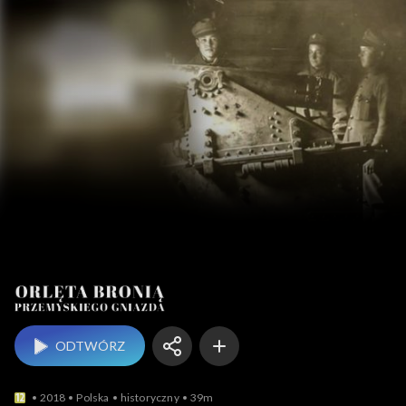
Orlęta bron
ODTWÓRZ
2018
Polska
historyczny
39m