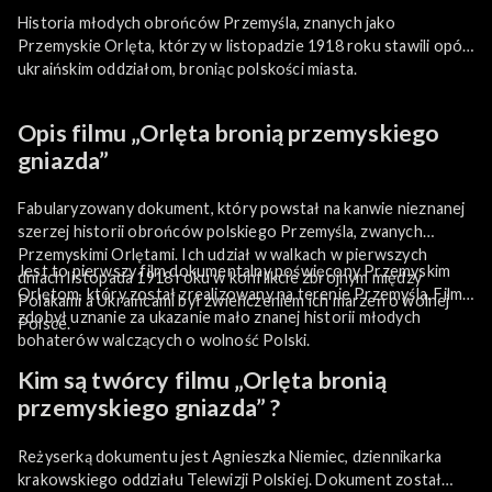
Historia młodych obrońców Przemyśla, znanych jako
Przemyskie Orlęta, którzy w listopadzie 1918 roku stawili opór
ukraińskim oddziałom, broniąc polskości miasta.
Opis filmu „Orlęta bronią przemyskiego
gniazda”
Fabularyzowany dokument, który powstał na kanwie nieznanej
szerzej historii obrońców polskiego Przemyśla, zwanych
Przemyskimi Orlętami. Ich udział w walkach w pierwszych
Jest to pierwszy film dokumentalny poświęcony Przemyskim
dniach listopada 1918 roku w konflikcie zbrojnym między
Orlętom, który został zrealizowany na terenie Przemyśla. Film
Polakami a Ukraińcami był zwieńczeniem ich marzeń o wolnej
zdobył uznanie za ukazanie mało znanej historii młodych
Polsce.
bohaterów walczących o wolność Polski.
Kim są twórcy filmu „Orlęta bronią
przemyskiego gniazda” ?
Reżyserką dokumentu jest Agnieszka Niemiec, dziennikarka
krakowskiego oddziału Telewizji Polskiej. Dokument został