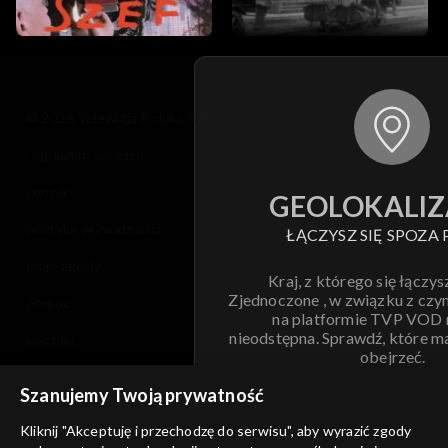
© 2026 Telewizja Polska S.A. w likwidacji
regulamin serwisu
cennik
GEOLOKALIZ
polityka prywatności
ŁĄCZYSZ SIĘ SPOZA 
moje zgody
Kraj, z którego się łączys
Zjednoczone , w związku z czy
pomoc
na platformie TVP VOD
nieodstępna. Sprawdź, które m
kontakt
obejrzeć.
voucher
Szanujemy Twoją prywatność
Nie pokazuj pon
dostępność
Kliknij "Akceptuję i przechodzę do serwisu", aby wyrazić zgody