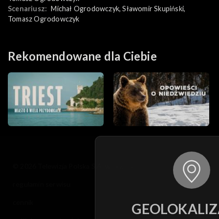
Scenariusz:
Michał Ogrodowczyk
, 
Sławomir Skupiński
, 
Tomasz Ogrodowczyk
Rekomendowane dla Ciebie
© 2026 Telewizja Polska S.A. w likwidacji
regulamin serwisu
cennik
GEOLOKALIZ