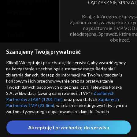
polityka prywatności
ŁĄCZYSZ SIĘ SPOZA 
moje zgody
Kraj, z którego się łączys
Zjednoczone , w związku z czy
pomoc
na platformie TVP VOD
nieodstępna. Sprawdź, które m
kontakt
obejrzeć.
voucher
Szanujemy Twoją prywatność
Nie pokazuj pon
dostępność
Kliknij "Akceptuję i przechodzę do serwisu", aby wyrazić zgody
informacje o dostawcy usług
na korzystanie z technologii automatycznego śledzenia i
ANULUJ
SP
zbierania danych, dostęp do informacji na Twoim urządzeniu
końcowym i ich przechowywanie oraz na przetwarzanie
Twoich danych osobowych przez nas, czyli Telewizję Polską
S.A. w likwidacji (zwaną dalej również „TVP”),
Zaufanych
Partnerów z IAB* (1201 firm)
oraz pozostałych
Zaufanych
Partnerów TVP (93 firm)
, w celach marketingowych (w tym do
zautomatyzowanego dopasowania reklam do Twoich
zainteresowań i mierzenia ich skuteczności) i pozostałych,
które wskazujemy poniżej, a także zgody na udostępnianie
Akceptuję i przechodzę do serwisu
przez nas identyfikatora PPID do Google.