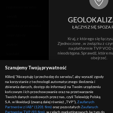
regulamin serwisu
cennik
GEOLOKALIZ
polityka prywatności
ŁĄCZYSZ SIĘ SPOZA 
moje zgody
Kraj, z którego się łączys
Zjednoczone , w związku z czy
pomoc
na platformie TVP VOD
nieodstępna. Sprawdź, które m
kontakt
obejrzeć.
voucher
Szanujemy Twoją prywatność
Nie pokazuj pon
dostępność
Kliknij "Akceptuję i przechodzę do serwisu", aby wyrazić zgody
na korzystanie z technologii automatycznego śledzenia i
informacje o dostawcy usług
ANULUJ
SP
zbierania danych, dostęp do informacji na Twoim urządzeniu
końcowym i ich przechowywanie oraz na przetwarzanie
Twoich danych osobowych przez nas, czyli Telewizję Polską
S.A. w likwidacji (zwaną dalej również „TVP”),
Zaufanych
Partnerów z IAB* (1201 firm)
oraz pozostałych
Zaufanych
Partnerów TVP (93 firm)
, w celach marketingowych (w tym do