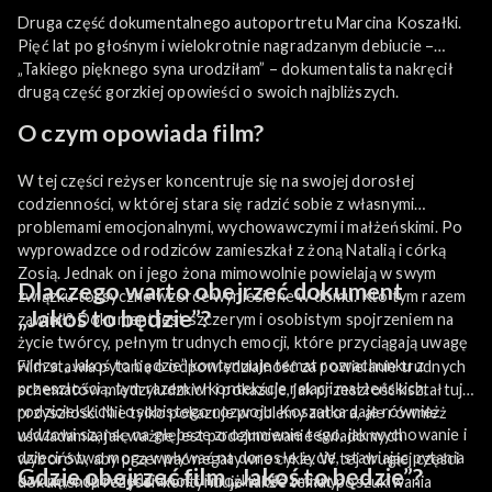
Druga część dokumentalnego autoportretu Marcina Koszałki.
Pięć lat po głośnym i wielokrotnie nagradzanym debiucie –
„Takiego pięknego syna urodziłam” – dokumentalista nakręcił
drugą część gorzkiej opowieści o swoich najbliższych.
O czym opowiada film?
W tej części reżyser koncentruje się na swojej dorosłej
codzienności, w której stara się radzić sobie z własnymi
problemami emocjonalnymi, wychowawczymi i małżeńskimi. Po
wyprowadzce od rodziców zamieszkał z żoną Natalią i córką
Zosią. Jednak on i jego żona mimowolnie powielają w swym
Dlaczego warto obejrzeć dokument
związku toksyczne wzorce wyniesione w domu. Kto tym razem
„Jakoś to będzie”?
zawinił? Dokument jest szczerym i osobistym spojrzeniem na
życie twórcy, pełnym trudnych emocji, które przyciągają uwagę
widza. „Jakoś to będzie” kontynuuje temat rozrachunku z
Film stawia pytania o odpowiedzialność za powielanie trudnych
przeszłością, tym razem w kontekście relacji małżeńskich,
schematów międzyludzkich i pokazuje, jak przeszłość kształtuje
rodzicielskich i osobistego rozwoju. Koszałka daje również
przyszłość. Nie tylko pokazuje problemy autora, ale również
widzowi szansę na głębsze zrozumienie tego, jak wychowanie i
uświadamia, jak ważne jest podejmowanie świadomych
dzieciństwo mogą wpływać na dorosłe życie, stawiając pytania
wyborów, aby przerwać negatywne cykle. W tej drugiej części
Gdzie obejrzeć film „Jakoś to będzie”?
o winę, odpowiedzialność i możliwość zmiany.
dokumentu reżyser kontynuuje także temat poszukiwania